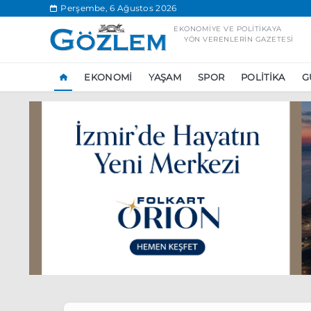
.
Perşembe, 6 Ağustos 2026
EKONOMIYE VE POLITIKAYA
YÖN VERENLERIN GAZETESI
EKONOMI
YAŞAM
SPOR
POLITIKA
G
Popüler Aramal
Ekonomi
Ank
Ünlü çift bir etk