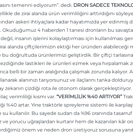
lmasını temenni ediyorum”. dedi.
DRON SADECE TEKNOLOJİ
llikle de zirai alanda ürün verimliliğini arttırdığını söyl
ığından askeri ihtiyaçlara kadar hayatımızda yer edinmi
ız. Okuduğumuz 4 haberden 1 tanesi dronların bu savaşta 
değil, insanın işlerini kolaylaştırması için kullanılması ger
kle zirai alanda çiftçilerimizin ektiği her üründen alabi
e bu doğrultuda ürünlerimizi geliştirdik. Bir çiftçi tarla
gezdiğinde lastikleri ile ürünleri ezmek veya hırpalamak 
ca belli bir zaman aralığında çalışmak zorunda kalıyor. A
anarak alanınızı tarıyorsunuz ve ilaçlarını tanka dolduru
zekanın çizdiği rota ile otonom olarak gerçekleştiriyor. 
ilaç verimliliği kısmı var.
“VERİMLİLİK %40 ARTIYOR”
Trak
iği %40 artar. Yine traktörle spreyleme sistemi ile karşıl
re su kullanılır. Bu sayede sudan da %96 oranında tasarruf
siz ve yorucu uğraşlardan kurtarır hem de kazanılan kâr ora
verdiğimiz önem ve neden dron üretiyoruz sorusuna yanıt