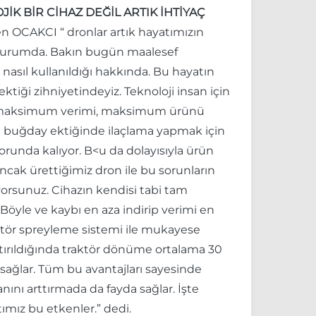
K BİR CİHAZ DEĞİL ARTIK İHTİYAÇ
eyen OCAKCI “ dronlar artık hayatımızın
ş durumda. Bakın bugün maalesef
nasıl kullanıldığı hakkında. Bu hayatın
ektiği zihniyetindeyiz. Teknoloji insan için
leceği maksimum verimi, maksimum ürünü
sına buğday ektiğinde ilaçlama yapmak için
zorunda kalıyor. B<u da dolayısıyla ürün
ncak ürettiğimiz dron ile bu sorunların
yorsunuz. Cihazın kendisi tabi tam
Böyle ve kaybı en aza indirip verimi en
tör spreyleme sistemi ile mukayese
aştırıldığında traktör dönüme ortalama 30
 sağlar. Tüm bu avantajları sayesinde
nını arttırmada da fayda sağlar. İşte
ımız bu etkenler.” dedi.