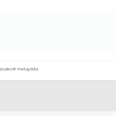
 ocakcı
# metayıldız