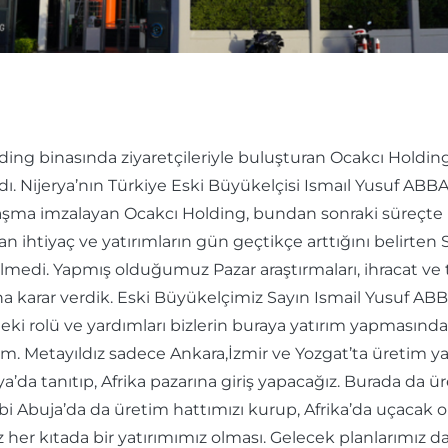
ing binasında ziyaretçileriyle buluşturan Ocakcı Holding 
ıdı. Nijerya’nın Türkiye Eski Büyükelçisi Ismaıl Yusuf ABBA
nlaşma imzalayan Ocakcı Holding, bundan sonraki süreçte ü
an ihtiyaç ve yatırımların gün geçtikçe arttığını belirt
lmedi. Yapmış olduğumuz Pazar araştırmaları, ihracat ve 
na karar verdik. Eski Büyükelçimiz Sayın Ismail Yusuf AB
çteki rolü ve yardımları bizlerin buraya yatırım yapması
. Metayıldız sadece Ankara,İzmir ve Yozgat’ta üretim yap
rya’da tanıtıp, Afrika pazarına giriş yapacağız. Burada da
ibi Abuja’da da üretim hattımızı kurup, Afrika’da uçacak o
iz her kıtada bir yatırımımız olması. Gelecek planlarımız