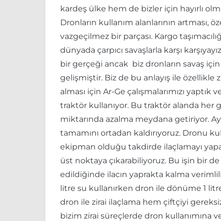
kardeş ülke hem de bizler için hayırlı o
Dronların kullanım alanlarının artması, öze
vazgeçilmez bir parçası. Kargo taşımacıl
dünyada çarpıcı savaşlarla karşı karşıyay
bir gerçeği ancak biz dronların savaş için 
gelişmiştir. Biz de bu anlayış ile özelli
alması için Ar-Ge çalışmalarımızı yaptık v
traktör kullanıyor. Bu traktör alanda her 
miktarında azalma meydana getiriyor. Ayrı
tamamını ortadan kaldırıyoruz. Dronu kull
ekipman olduğu takdirde ilaçlamayı yapay 
üst noktaya çıkarabiliyoruz. Bu işin bir de 
edildiğinde ilacın yaprakta kalma verimlil
litre su kullanırken dron ile dönüme 1 lit
dron ile zirai ilaçlama hem çiftçiyi gerek
bizim zirai süreçlerde dron kullanımına 