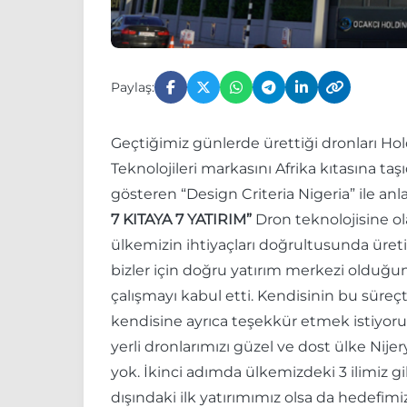
Paylaş:
Geçtiğimiz günlerde ürettiği dronları Hold
Teknolojileri markasını Afrika kıtasına taş
gösteren “Design Criteria Nigeria” ile a
7 KITAYA 7 YATIRIM”
Dron teknolojisine ol
ülkemizin ihtiyaçları doğrultusunda üreti
bizler için doğru yatırım merkezi olduğu
çalışmayı kabul etti. Kendisinin bu süre
kendisine ayrıca teşekkür etmek istiyorum
yerli dronlarımızı güzel ve dost ülke Nije
yok. İkinci adımda ülkemizdeki 3 ilimiz g
dışındaki ilk yatırımımız olsa da hedefim