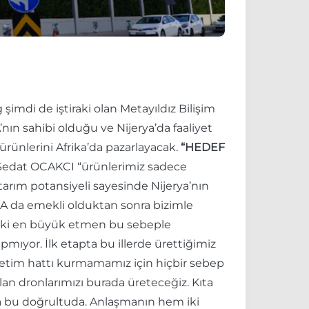
şimdi de iştiraki olan Metayıldız Bilişim
’nın sahibi olduğu ve Nijerya’da faaliyet
rünlerini Afrika’da pazarlayacak.
“HEDEF
en Sedat OCAKCI “ürünlerimiz sadece
tarım potansiyeli sayesinde Nijerya’nın
BA da emekli olduktan sonra bizimle
ndaki en büyük etmen bu sebeple
mıyor. İlk etapta bu illerde ürettiğimiz
 üretim hattı kurmamamız için hiçbir sebep
lan dronlarımızı burada üreteceğiz. Kıta
 da bu doğrultuda. Anlaşmanın hem iki