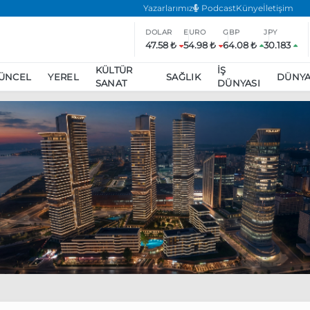
Yazarlarımız
Podcast
Künye
İletişim
DOLAR
EURO
GBP
JPY
47.58 ₺
54.98 ₺
64.08 ₺
30.183
KÜLTÜR
İŞ
ÜNCEL
YEREL
SAĞLIK
DÜNY
SANAT
DÜNYASI
ar
ara’da eylem yasağı uzatıldı
Özgür Özel, Ekrem İmamoğlu’nu zi
inliğe daha katılmama kararı aldı
Boykot