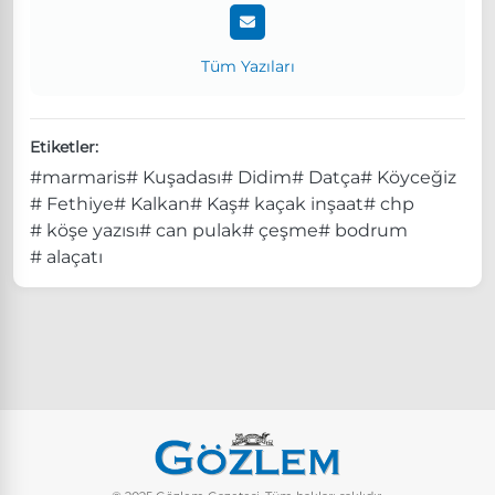
Tüm Yazıları
Etiketler:
#marmaris
# Kuşadası
# Didim
# Datça
# Köyceğiz
# Fethiye
# Kalkan
# Kaş
# kaçak inşaat
# chp
# köşe yazısı
# can pulak
# çeşme
# bodrum
# alaçatı