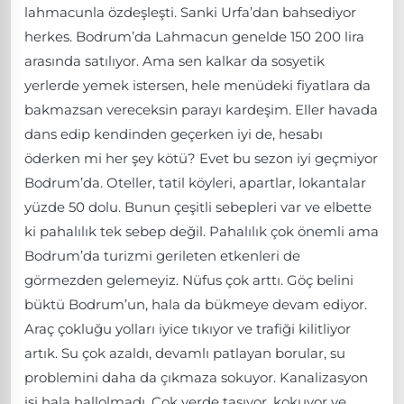
lahmacunla özdeşleşti. Sanki Urfa’dan bahsediyor
herkes. Bodrum’da Lahmacun genelde 150 200 lira
arasında satılıyor. Ama sen kalkar da sosyetik
yerlerde yemek istersen, hele menüdeki fiyatlara da
bakmazsan vereceksin parayı kardeşim. Eller havada
dans edip kendinden geçerken iyi de, hesabı
öderken mi her şey kötü? Evet bu sezon iyi geçmiyor
Bodrum’da. Oteller, tatil köyleri, apartlar, lokantalar
yüzde 50 dolu. Bunun çeşitli sebepleri var ve elbette
ki pahalılık tek sebep değil. Pahalılık çok önemli ama
Bodrum’da turizmi gerileten etkenleri de
görmezden gelemeyiz. Nüfus çok arttı. Göç belini
büktü Bodrum’un, hala da bükmeye devam ediyor.
Araç çokluğu yolları iyice tıkıyor ve trafiği kilitliyor
artık. Su çok azaldı, devamlı patlayan borular, su
problemini daha da çıkmaza sokuyor. Kanalizasyon
işi hala hallolmadı. Çok yerde taşıyor, kokuyor ve