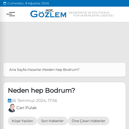
.
Cumartesi, 8 Ağustos 2026
EKONOMIYE VE POLITIKAYA
YÖN VERENLERIN GAZETESI
Ana Sayfa
Yazarlar
Neden hep Bodrum?
Popüler Aramalar
Ekonomi
Ankara’da eylem yasağı uzatıldı
Neden hep Bodrum?
Özgür Özel, Ekrem İmamoğlu’nu ziyaret edecek
26 Temmuz 2024, 17:56
Ünlü çift bir etkinliğe daha katılmama kararı aldı
Can Pulak
Boykot
Köşe Yazıları
Son Haberler
Öne Çıkan Haberler