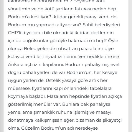
ekonomisine dönüşmedi mi? Böylesine kötü
yönetimin ve de kötü şartların faturası neden hep
Bodrum’a kesiliyor? İktidar gerekli parayı verdi de,
Bodrum mu yapmadı altyapısını? Sahil belediyeleri
CHP’li diye, oralı bile olmadı ki iktidar, dertlerinin
içinde boğulsunlar gözüyle bakmadı mı hep? Öyle
olunca Belediyeler de ruhsattan para alalım diye
kolayca verdiler inşaat izinlerini. Vermediklerine ise
Ankara açtı izin kapılarını. Bodrum pahalıymış, evet
doğru pahalı yerleri de var Bodrum’un, her keseye
uygun yerleri de. Üstelik yasaya göre artık her
müessese, fiyatlarını kapı önlerindeki tabelalara
koymaya başladı. Masaların hepsinde fiyatları açıkça
gösterilmiş menüler var. Bunlara bak pahalıysa
yeme, ama şımarıklık ruhuna işlemiş ve masayı
donatmaya kalkışmışsan eğer, o zaman da şikayetçi
olma. Güzelim Bodrum’un adı neredeyse