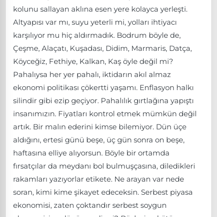
kolunu sallayan aklına esen yere kolayca yerleşti.
Altyapısı var mı, suyu yeterli mi, yolları ihtiyacı
karşılıyor mu hiç aldırmadık. Bodrum böyle de,
Çeşme, Alaçatı, Kuşadası, Didim, Marmaris, Datça,
Köyceğiz, Fethiye, Kalkan, Kaş öyle değil mi?
Pahalıysa her yer pahalı, iktidarın akıl almaz
ekonomi politikası çökertti yaşamı. Enflasyon halkı
silindir gibi ezip geçiyor. Pahalılık gırtlağına yapıştı
insanımızın. Fiyatları kontrol etmek mümkün değil
artık. Bir malın ederini kimse bilemiyor. Dün üçe
aldığını, ertesi günü beşe, üç gün sonra on beşe,
haftasına elliye alıyorsun. Böyle bir ortamda
fırsatçılar da meydanı bol bulmuşçasına, diledikleri
rakamları yazıyorlar etikete. Ne arayan var nede
soran, kimi kime şikayet edeceksin. Serbest piyasa
ekonomisi, zaten çoktandır serbest soygun