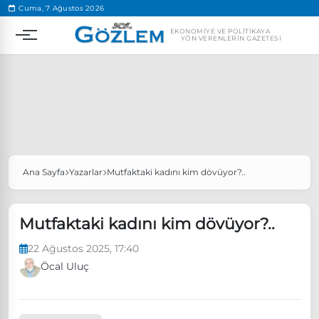
.
Cuma, 7 Ağustos 2026
EKONOMIYE VE POLITIKAYA
YÖN VERENLERIN GAZETESI
Ana Sayfa
Yazarlar
Mutfaktaki kadını kim dövüyor?..
Popüler Aramalar
Ekonomi
Ankara’da eylem yasağı uzatıldı
Mutfaktaki kadını kim dövüyor?..
Özgür Özel, Ekrem İmamoğlu’nu ziyaret edecek
22 Ağustos 2025, 17:40
Ünlü çift bir etkinliğe daha katılmama kararı aldı
Öcal Uluç
Boykot