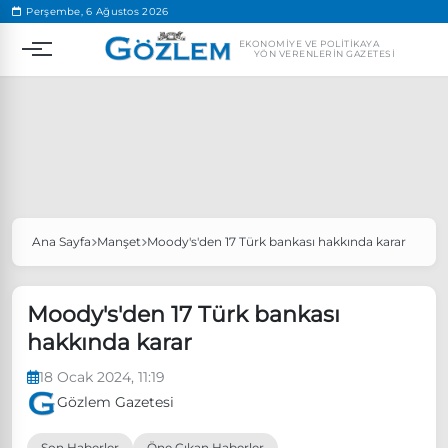
.
Perşembe, 6 Ağustos 2026
EKONOMIYE VE POLITIKAYA
YÖN VERENLERIN GAZETESI
Ana Sayfa
Manşet
Moody's'den 17 Türk bankası hakkında karar
Popüler Aramalar
Ekonomi
Ankara’da eylem yasağı uzatıldı
Moody's'den 17 Türk bankası
Özgür Özel, Ekrem İmamoğlu’nu ziyaret edecek
hakkında karar
Ünlü çift bir etkinliğe daha katılmama kararı aldı
18 Ocak 2024, 11:19
Boykot
Gözlem Gazetesi
Son Haberler
Öne Çıkan Haberler