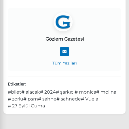
Gözlem Gazetesi
Tüm Yazıları
Etiketler:
#bilet
# alacak
# 2024
# şarkıcı
# monica
# molina
# zorlu
# psm
# sahne
# sahnede
# Vuela
# 27 Eylül Cuma