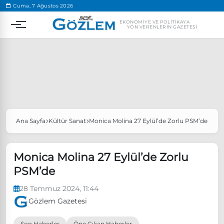
.
Cuma, 7 Ağustos 2026
EKONOMIYE VE POLITIKAYA
YÖN VERENLERIN GAZETESI
Ana Sayfa
Kültür Sanat
Monica Molina 27 Eylül’de Zorlu PSM’de
Popüler Aramalar
Ekonomi
Ankara’da eylem yasağı uzatıldı
Monica Molina 27 Eylül’de Zorlu
Özgür Özel, Ekrem İmamoğlu’nu ziyaret edecek
PSM’de
Ünlü çift bir etkinliğe daha katılmama kararı aldı
28 Temmuz 2024, 11:44
Boykot
Gözlem Gazetesi
Son Haberler
Öne Çıkan Haberler