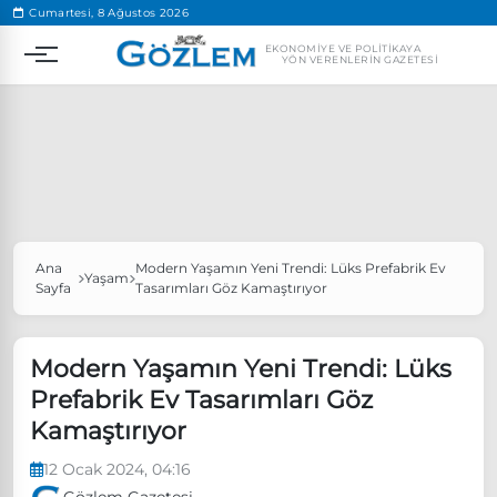
.
Cumartesi, 8 Ağustos 2026
EKONOMIYE VE POLITIKAYA
YÖN VERENLERIN GAZETESI
Ana
Modern Yaşamın Yeni Trendi: Lüks Prefabrik Ev
Popüler Aramalar
Yaşam
Sayfa
Tasarımları Göz Kamaştırıyor
Ekonomi
Ankara’da eylem yasağı uzatıldı
Özgür Özel, Ekrem İmamoğlu’nu ziyaret edecek
Modern Yaşamın Yeni Trendi: Lüks
Prefabrik Ev Tasarımları Göz
Ünlü çift bir etkinliğe daha katılmama kararı aldı
Kamaştırıyor
Boykot
12 Ocak 2024, 04:16