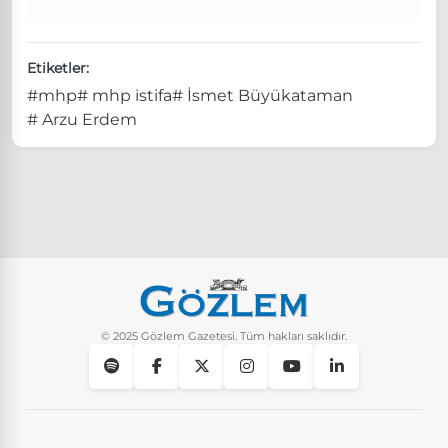
Etiketler:
#mhp
# mhp istifa
# İsmet Büyükataman
# Arzu Erdem
© 2025 Gözlem Gazetesi. Tüm hakları saklıdır.