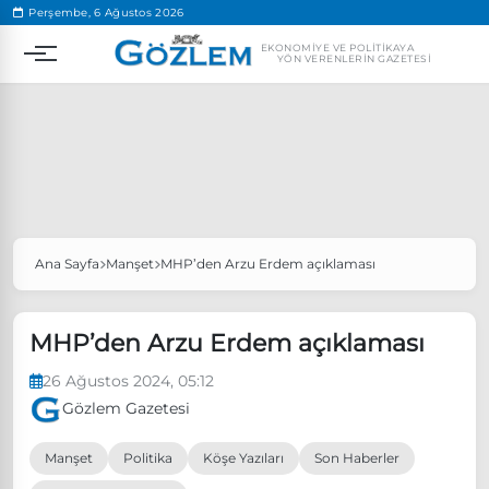
.
Perşembe, 6 Ağustos 2026
EKONOMIYE VE POLITIKAYA
YÖN VERENLERIN GAZETESI
Ana Sayfa
Manşet
MHP’den Arzu Erdem açıklaması
Popüler Aramalar
Ekonomi
Ankara’da eylem yasağı uzatıldı
MHP’den Arzu Erdem açıklaması
Özgür Özel, Ekrem İmamoğlu’nu ziyaret edecek
26 Ağustos 2024, 05:12
Ünlü çift bir etkinliğe daha katılmama kararı aldı
Gözlem Gazetesi
Boykot
Manşet
Politika
Köşe Yazıları
Son Haberler