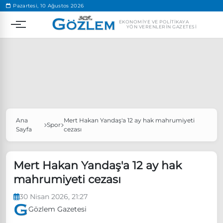
.
Pazartesi, 10 Ağustos 2026
EKONOMIYE VE POLITIKAYA
YÖN VERENLERIN GAZETESI
Ana
Mert Hakan Yandaş'a 12 ay hak mahrumiyeti
Popüler Aramalar
Spor
Sayfa
cezası
Ekonomi
Ankara’da eylem yasağı uzatıldı
Özgür Özel, Ekrem İmamoğlu’nu ziyaret edecek
Mert Hakan Yandaş'a 12 ay hak
mahrumiyeti cezası
Ünlü çift bir etkinliğe daha katılmama kararı aldı
Boykot
30 Nisan 2026, 21:27
Gözlem Gazetesi