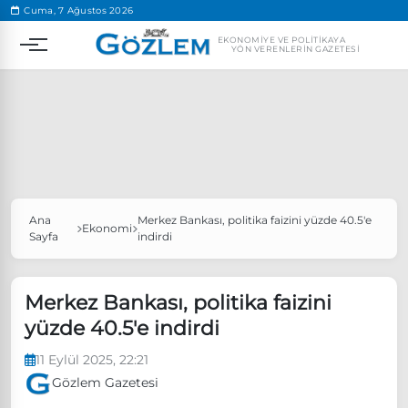
.
Cuma, 7 Ağustos 2026
EKONOMIYE VE POLITIKAYA
YÖN VERENLERIN GAZETESI
Ana
Merkez Bankası, politika faizini yüzde 40.5'e
Popüler Aramalar
Ekonomi
Sayfa
indirdi
Ekonomi
Ankara’da eylem yasağı uzatıldı
Özgür Özel, Ekrem İmamoğlu’nu ziyaret edecek
Merkez Bankası, politika faizini
yüzde 40.5'e indirdi
Ünlü çift bir etkinliğe daha katılmama kararı aldı
Boykot
11 Eylül 2025, 22:21
Gözlem Gazetesi