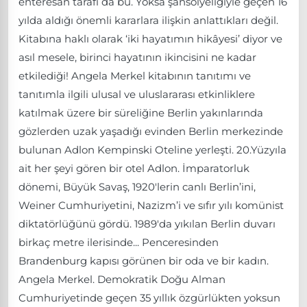
enteresan tarafı da bu. Yoksa şansölyeliğiyle geçen 16
yılda aldığı önemli kararlara ilişkin anlattıkları değil.
Kitabına haklı olarak ‘iki hayatımın hikâyesi’ diyor ve
asıl mesele, birinci hayatının ikincisini ne kadar
etkilediği! Angela Merkel kitabının tanıtımı ve
tanıtımla ilgili ulusal ve uluslararası etkinliklere
katılmak üzere bir süreliğine Berlin yakınlarında
gözlerden uzak yaşadığı evinden Berlin merkezinde
bulunan Adlon Kempinski Oteline yerleşti. 20.Yüzyıla
ait her şeyi gören bir otel Adlon. İmparatorluk
dönemi, Büyük Savaş, 1920'lerin canlı Berlin’ini,
Weiner Cumhuriyetini, Nazizm’i ve sıfır yılı komünist
diktatörlüğünü gördü. 1989'da yıkılan Berlin duvarı
birkaç metre ilerisinde... Penceresinden
Brandenburg kapısı görünen bir oda ve bir kadın.
Angela Merkel. Demokratik Doğu Alman
Cumhuriyetinde geçen 35 yıllık özgürlükten yoksun