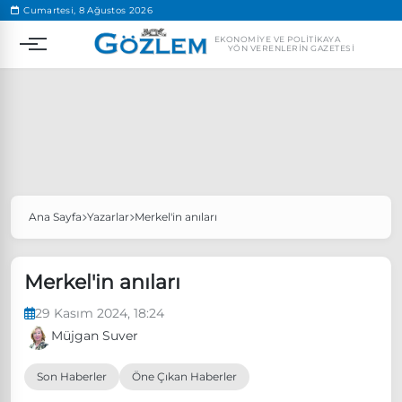
.
Cumartesi, 8 Ağustos 2026
EKONOMIYE VE POLITIKAYA
YÖN VERENLERIN GAZETESI
Ana Sayfa
Yazarlar
Merkel'in anıları
Popüler Aramalar
Ekonomi
Ankara’da eylem yasağı uzatıldı
Merkel'in anıları
Özgür Özel, Ekrem İmamoğlu’nu ziyaret edecek
29 Kasım 2024, 18:24
Ünlü çift bir etkinliğe daha katılmama kararı aldı
Müjgan Suver
Boykot
Son Haberler
Öne Çıkan Haberler