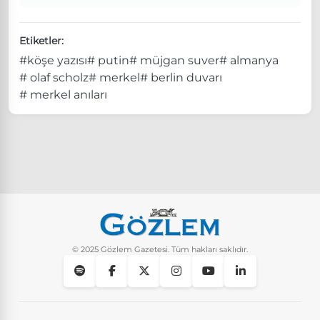
Etiketler:
#köşe yazısı
# putin
# müjgan suver
# almanya
# olaf scholz
# merkel
# berlin duvarı
# merkel anıları
© 2025 Gözlem Gazetesi. Tüm hakları saklıdır.