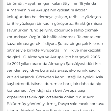
bir ömür. Hayatının geri kalan 35 yılının 16 yılında
Almanya’nın ve Avrupa’nın gidişatını iktidar
koltuğundan belirlemeye çalışan, tarihi ile yüzleşen,
tarihle yüzleşen bir kadın görüyoruz. Bıraktığı mirası
savunurken "Endişeliyim, özgürlüğe sahip çıkmak
zorundayız. Özgürlük hafife alınamaz. Tekrar tekrar
kazanılması gerekir" diyor... Şurası bir gerçek ki onun
gitmesiyle birlikte Avrupa’da ılımlılık ve merkezcilik
de gitti… O Almanya ve Avrupa için her şeydi. 2005
ile 2021 yılları arasında Almanya Şansölyesi, dört kez
yeniden seçildi ve bu arada siyasi, ekonomik, sağlık
krizleri yaşandı. Görevden kendi isteği ile ayrıldı. Asla
kaybetmedi. İstisnai durumlar hariç bir daha da hiç
konuşmadı. Ayrıldığından beri Avrupa başı
koparılmış tavuk gibi ortalarda dolanıp duruyor.
Bölünmüş, yönünü yitirmiş, Rusya saldıracak korkusu
içinde... Merkel, Avrupa Komisyonu’nun başında