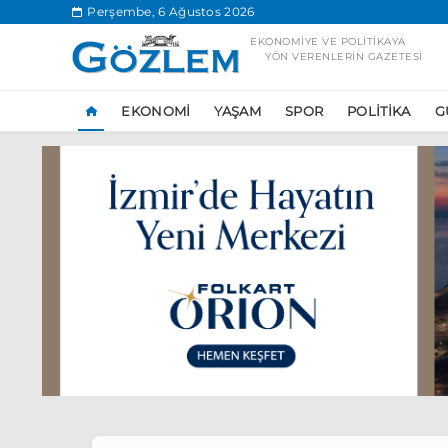
.
Perşembe, 6 Ağustos 2026
EKONOMIYE VE POLITIKAYA
YÖN VERENLERIN GAZETESI
EKONOMI
YAŞAM
SPOR
POLITIKA
G
Popüler Aramal
Ekonomi
Ank
Ünlü çift bir etk