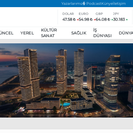
Yazarlarımız
Podcast
Künye
İletişim
DOLAR
EURO
GBP
JPY
47.58 ₺
54.98 ₺
64.08 ₺
30.183
KÜLTÜR
İŞ
ÜNCEL
YEREL
SAĞLIK
DÜNY
SANAT
DÜNYASI
ar
ara’da eylem yasağı uzatıldı
Özgür Özel, Ekrem İmamoğlu’nu zi
inliğe daha katılmama kararı aldı
Boykot