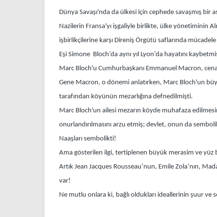
Dünya Savaşı'nda da ülkesi için cephede savaşmış bir as
Nazilerin Fransa'yı işgaliyle birlikte, ülke yönetiminin
işbirlikçilerine karşı Direniş Örgütü saflarında mücad
Eşi Simone Bloch’da aynı yıl Lyon’da hayatını kaybetmiş
Marc Bloch'u Cumhurbaşkanı Emmanuel Macron, cenazes
Gene Macron, o dönemi anlatırken, Marc Bloch'un büyük
tarafından köyünün mezarlığına defnedilmişti.
Marc Bloch'un ailesi mezarın köyde muhafaza edilmesin
onurlandırılmasını arzu etmiş; devlet, onun da semboli
Naaşları sembolikti!
Ama gösterilen ilgi, tertiplenen büyük merasim ve yüz bi
Artık Jean Jacques Rousseau’nun, Emile Zola’nın, Mada
var!
Ne mutlu onlara ki, bağlı oldukları ideallerinin şuur ve