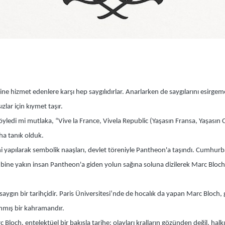
e hizmet edenlere karşı hep saygılıdırlar. Anarlarken de saygılarını esirgeme
lar için kıymet taşır.
söyledi mi mutlaka, “Vive la France, Vivela Republic (Yaşasın Fransa, Yaşasın
ha tanık olduk.
eni yapılarak sembolik naaşları, devlet töreniyle Pantheon'a taşındı. Cumh
üz bine yakın insan Pantheon'a giden yolun sağına soluna dizilerek Marc Bloch
saygın bir tarihçidir. Paris Üniversitesi’nde de hocalık da yapan Marc Bloch,
nmış bir kahramandır.
Bloch, entelektüel bir bakışla tarihe; olayları kralların gözünden değil, ha