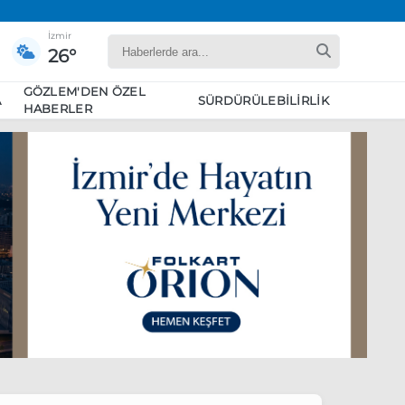
İzmir
26°
GÖZLEM'DEN ÖZEL
A
SÜRDÜRÜLEBILIRLIK
HABERLER
yaret edecek