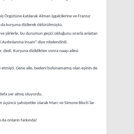
.
niş Örgütüne katılarak Alman işgalcilerine ve Fransız
a da kurşuna dizilerek öldürülmüştü.
ve şiirlerle, bu durumun geçici olduğunu ısrarla anlatan
ydınlanma insanı" diye nitelendirdi.
edi. Kurşuna dizildikten sonra naaşı ailesi
etmişti. Gene aile, bedeni bulunamamış olan eşinin de
 defa yer almış oluyordu.
n üçüncü şahsiyetler olarak Marc ve Simone Bloch’lar
ı da onların farkında!