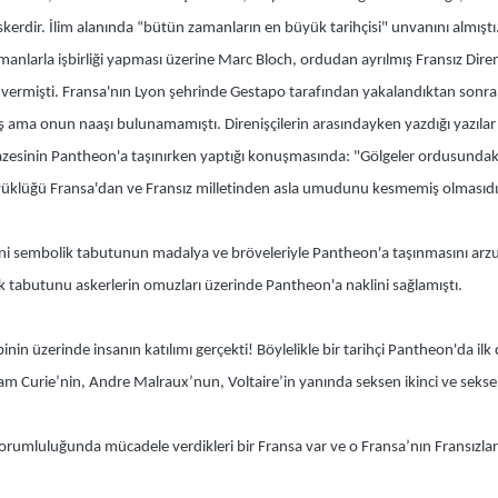
kerdir. İlim alanında “bütün zamanların en büyük tarihçisi" unvanını almıştı
 Almanlarla işbirliği yapması üzerine Marc Bloch, ordudan ayrılmış Fransız Dire
ele vermişti. Fransa'nın Lyon şehrinde Gestapo tarafından yakalandıktan sonr
 ama onun naaşı bulunamamıştı. Direnişçilerin arasındayken yazdığı yazılar 
inin Pantheon'a taşınırken yaptığı konuşmasında: "Gölgeler ordusundaki A
lüğü Fransa'dan ve Fransız milletinden asla umudunu kesmemiş olmasıdır, d
i sembolik tabutunun madalya ve bröveleriyle Pantheon'a taşınmasını arzu 
k tabutunu askerlerin omuzları üzerinde Pantheon'a naklini sağlamıştı.
nin üzerinde insanın katılımı gerçekti! Böylelikle bir tarihçi Pantheon'da ilk
m Curie’nin, Andre Malraux’nun, Voltaire’in yanında seksen ikinci ve sekse
 sorumluluğunda mücadele verdikleri bir Fransa var ve o Fransa’nın Fransızlar