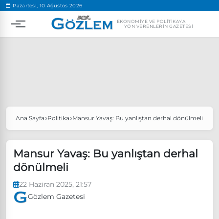
.
Pazartesi, 10 Ağustos 2026
EKONOMIYE VE POLITIKAYA
YÖN VERENLERIN GAZETESI
Ana Sayfa
Politika
Mansur Yavaş: Bu yanlıştan derhal dönülmeli
Popüler Aramalar
Ekonomi
Ankara’da eylem yasağı uzatıldı
Mansur Yavaş: Bu yanlıştan derhal
Özgür Özel, Ekrem İmamoğlu’nu ziyaret edecek
dönülmeli
Ünlü çift bir etkinliğe daha katılmama kararı aldı
22 Haziran 2025, 21:57
Boykot
Gözlem Gazetesi