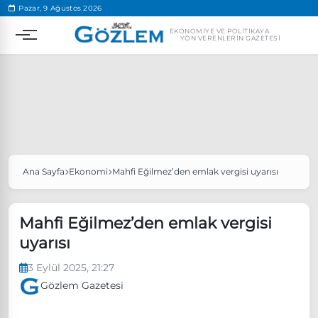
.
Pazar, 9 Ağustos 2026
EKONOMIYE VE POLITIKAYA
YÖN VERENLERIN GAZETESI
Ana Sayfa
Ekonomi
Mahfi Eğilmez’den emlak vergisi uyarısı
Popüler Aramalar
Ekonomi
Ankara’da eylem yasağı uzatıldı
Mahfi Eğilmez’den emlak vergisi
Özgür Özel, Ekrem İmamoğlu’nu ziyaret edecek
uyarısı
Ünlü çift bir etkinliğe daha katılmama kararı aldı
3 Eylül 2025, 21:27
Boykot
Gözlem Gazetesi