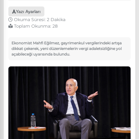
Yazı Ayarları
Okuma Süresi: 2 Dakika
Toplam Okunma:
28
Ekonomist Mahfi Eğilmez, gayrimenkul vergilerindeki artışa
dikkat çekerek, yeni düzenlemelerin vergi adaletsizliğine yol
açabileceği uyarısında bulundu.