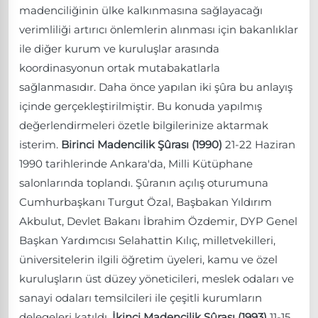
madenciliğinin ülke kalkınmasına sağlayacağı
verimliliği artırıcı önlemlerin alınması için bakanlıklar
ile diğer kurum ve kuruluşlar arasında
koordinasyonun ortak mutabakatlarla
sağlanmasıdır. Daha önce yapılan iki şûra bu anlayış
içinde gerçekleştirilmiştir. Bu konuda yapılmış
değerlendirmeleri özetle bilgilerinize aktarmak
isterim.
Birinci Madencilik Şûrası (1990)
21-22 Haziran
1990 tarihlerinde Ankara'da, Milli Kütüphane
salonlarında toplandı. Şûranın açılış oturumuna
Cumhurbaşkanı Turgut Özal, Başbakan Yıldırım
Akbulut, Devlet Bakanı İbrahim Özdemir, DYP Genel
Başkan Yardımcısı Selahattin Kılıç, milletvekilleri,
üniversitelerin ilgili öğretim üyeleri, kamu ve özel
kuruluşların üst düzey yöneticileri, meslek odaları ve
sanayi odaları temsilcileri ile çeşitli kurumların
delegeleri katıldı.
İkinci Madencilik Şûrası (1993)
11-15