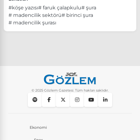
#köşe yazısı
# faruk çalapkulu
# şura
# madencilik sektörü
# birinci şura
# madencilik şurası
© 2025 Gözlem Gazetesi. Tüm hakları saklıdır.
Ekonomi
Spor