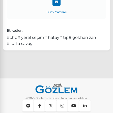
Tüm Yazıları
Etiketler:
#chp
# yerel seçim
# hatay
# tip
# gökhan zan
# lütfü savaş
© 2025 Gözlem Gazetesi. Tüm hakları saklıdır.