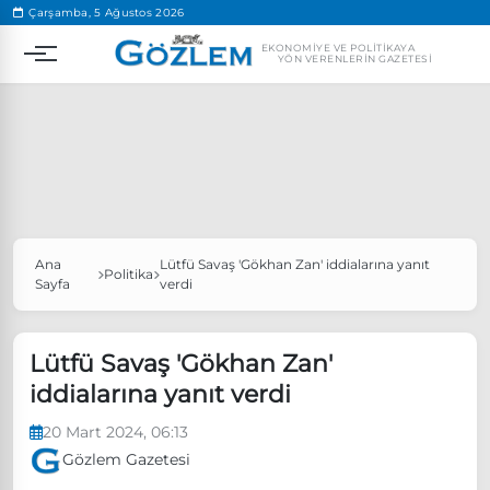
.
Çarşamba, 5 Ağustos 2026
EKONOMIYE VE POLITIKAYA
YÖN VERENLERIN GAZETESI
Ana
Lütfü Savaş 'Gökhan Zan' iddialarına yanıt
Popüler Aramalar
Politika
Sayfa
verdi
Ekonomi
Ankara’da eylem yasağı uzatıldı
Özgür Özel, Ekrem İmamoğlu’nu ziyaret edecek
Lütfü Savaş 'Gökhan Zan'
iddialarına yanıt verdi
Ünlü çift bir etkinliğe daha katılmama kararı aldı
Boykot
20 Mart 2024, 06:13
Gözlem Gazetesi