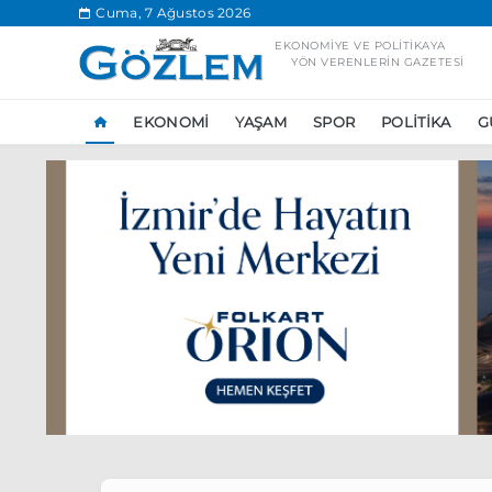
.
Cuma, 7 Ağustos 2026
EKONOMIYE VE POLITIKAYA
YÖN VERENLERIN GAZETESI
EKONOMI
YAŞAM
SPOR
POLITIKA
G
Popüler Aramal
Ekonomi
Ank
Ünlü çift bir etk