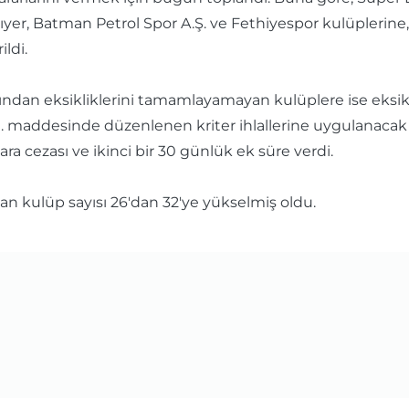
ıyer, Batman Petrol Spor A.Ş. ve Fethiyespor kulüplerine, v
ldi.
sından eksikliklerini tamamlayamayan kulüplere ise eksikl
6/1. maddesinde düzenlenen kriter ihlallerine uygulanacak 
ara cezası ve ikinci bir 30 günlük ek süre verdi.
lan kulüp sayısı 26'dan 32'ye yükselmiş oldu.