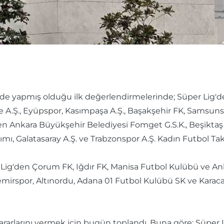
nde yapmış olduğu ilk değerlendirmelerinde; Süper Lig'den
e A.Ş., Eyüpspor, Kasımpaşa A.Ş., Başakşehir FK, Samsunsp
den Ankara Büyükşehir Belediyesi Fomget G.S.K., Beşikta
mı, Galatasaray A.Ş. ve Trabzonspor A.Ş. Kadın Futbol Tak
. Lig'den Çorum FK, Iğdır FK, Manisa Futbol Kulübü ve A
 Demirspor, Altınordu, Adana 01 Futbol Kulübü SK ve Karac
kararlarını vermek için bugün toplandı. Buna göre; Süper