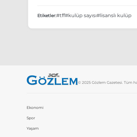
#tff
#kulüp sayısı
#lisanslı kulüp
Etiketler:
© 2025 Gözlem Gazetesi. Tüm hakl
Ekonomi
Spor
Yaşam