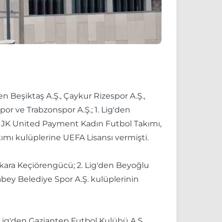
 Beşiktaş A.Ş., Çaykur Rizespor A.Ş.,
or ve Trabzonspor A.Ş.; 1. Lig'den
ş JK United Payment Kadın Futbol Takımı,
ımı kulüplerine UEFA Lisansı vermişti.
nkara Keçiörengücü; 2. Lig'den Beyoğlu
abey Belediye Spor A.Ş. kulüplerinin
 Lig'den Gaziantep Futbol Kulübü A.Ş.,