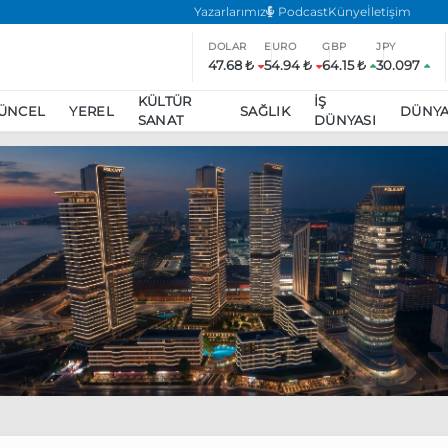
Yazarlarımız
Podcast
Künye
İletişim
DOLAR
EURO
GBP
JPY
47.68 ₺
54.94 ₺
64.15 ₺
30.097
KÜLTÜR
İŞ
ÜNCEL
YEREL
SAĞLIK
DÜNY
SANAT
DÜNYASI
ar
ara’da eylem yasağı uzatıldı
Özgür Özel, Ekrem İmamoğlu’nu zi
inliğe daha katılmama kararı aldı
Boykot