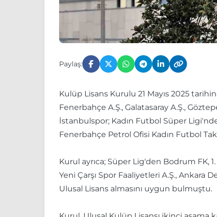
Paylaş:
Kulüp Lisans Kurulu 21 Mayıs 2025 tarihi
Fenerbahçe A.Ş., Galatasaray A.Ş., Göztep
İstanbulspor; Kadın Futbol Süper Ligi'n
Fenerbahçe Petrol Ofisi Kadın Futbol Takı
Kurul ayrıca; Süper Lig'den Bodrum FK, 1
Yeni Çarşı Spor Faaliyetleri A.Ş., Ankara
Ulusal Lisans almasını uygun bulmuştu.
Kurul, Ulusal Kulüp Lisansı ikinci aşama 