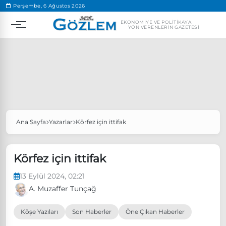
.
Perşembe, 6 Ağustos 2026
EKONOMIYE VE POLITIKAYA
YÖN VERENLERIN GAZETESI
Ana Sayfa
Yazarlar
Körfez için ittifak
Popüler Aramalar
Ekonomi
Ankara’da eylem yasağı uzatıldı
Körfez için ittifak
Özgür Özel, Ekrem İmamoğlu’nu ziyaret edecek
13 Eylül 2024, 02:21
Ünlü çift bir etkinliğe daha katılmama kararı aldı
A. Muzaffer Tunçağ
Boykot
Köşe Yazıları
Son Haberler
Öne Çıkan Haberler