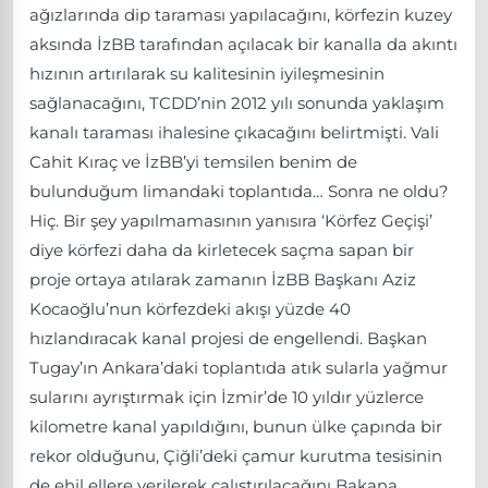
ağızlarında dip taraması yapılacağını, körfezin kuzey
aksında İzBB tarafından açılacak bir kanalla da akıntı
hızının artırılarak su kalitesinin iyileşmesinin
sağlanacağını, TCDD’nin 2012 yılı sonunda yaklaşım
kanalı taraması ihalesine çıkacağını belirtmişti. Vali
Cahit Kıraç ve İzBB’yi temsilen benim de
bulunduğum limandaki toplantıda… Sonra ne oldu?
Hiç. Bir şey yapılmamasının yanısıra ‘Körfez Geçişi’
diye körfezi daha da kirletecek saçma sapan bir
proje ortaya atılarak zamanın İzBB Başkanı Aziz
Kocaoğlu’nun körfezdeki akışı yüzde 40
hızlandıracak kanal projesi de engellendi. Başkan
Tugay’ın Ankara’daki toplantıda atık sularla yağmur
sularını ayrıştırmak için İzmir’de 10 yıldır yüzlerce
kilometre kanal yapıldığını, bunun ülke çapında bir
rekor olduğunu, Çiğli’deki çamur kurutma tesisinin
de ehil ellere verilerek çalıştırılacağını Bakana