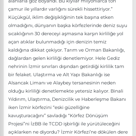
alanlarla göz boyandı. Bu kıyılar milyonlarca ton
çamur ile yıllardır varlığını sürekli hissettiriyor.”
Küçükgül, iklim değişikliğinin tek başına etken
olmadığını, dünyanın başka körfezlerinde deniz suyu
sıcaklığının 30 dereceyi aşmasına karşın kirliliğe yol
açan atıklar bulunmadığı için denizin temiz
kaldığına dikkat çekiyor. Tarım ve Orman Bakanlığı,
dağlardan gelen kirliliği denetlemiyor. Hele Gediz
nehrinin İzmir sınırları dışından getirdiği kirlilik tam
bir felaket. Ulaştırma ve Alt Yapı Bakanlığı ise
Alsancak Limanı ve Alaybey tersanesinin neden
olduğu kirliliği denetlemekte yetersiz kalıyor. Binali
Yıldırım, Ulaştırma, Denizcilik ve Haberleşme Bakanı
iken İzmir körfezini “eski güzelliğine
kavuşturacağını” savladığı “Körfez Dönüşüm
Projesi”ni İzBB ile TCDD işbirliği ile yürütüleceğini
açıklarken ne diyordu? İzmir Körfezi’ne dökülen dere