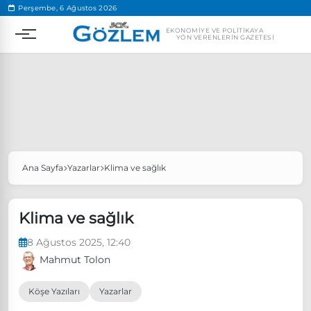
.
Perşembe, 6 Ağustos 2026
EKONOMIYE VE POLITIKAYA
YÖN VERENLERIN GAZETESI
Ana Sayfa
Yazarlar
Klima ve sağlık
Popüler Aramalar
Ekonomi
Ankara’da eylem yasağı uzatıldı
Klima ve sağlık
Özgür Özel, Ekrem İmamoğlu’nu ziyaret edecek
8 Ağustos 2025, 12:40
Ünlü çift bir etkinliğe daha katılmama kararı aldı
Mahmut Tolon
Boykot
Köşe Yazıları
Yazarlar