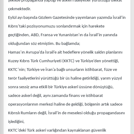
şekilde propaganda yaptığı ve askeri faaliyetler yürüttüğü dikkat
çekmektedir.
Eylül ayı başında Gözlem Gazetesinde yayımlanan yazımda İsrail’in
Kıbrıs’taki pozisyonumuzu sonlandırmak için harekete
geçtiğinden, ABD, Fransa ve Yunanistan’ın da İsrail’in yanında
olduğundan söz etmiştim. Bu bağlamda;
Hamas’ın Avrupa’da İsrail’e ait hedeflere yönelik saldırı planlarını
Kuzey Kıbrıs Türk Cumhuriyeti (KKTC) ve Türkiye’den yönettiği,
KKTC’nin; Türkiye ve İran’a bağlı unsurların istihbarat, füze ve
terör faaliyetlerini yürüttüğü bir üs haline getirildiği, yarım yüzyıl
sonra sessiz ama etkili bir Türkiye askerî üssüne dönüştüğü,
sadece askerî değil, aynı zamanda finans ve istihbarat
operasyonlarının merkezi haline de geldiği, bölgenin artık sadece
Kıbrıslı Rumların değil, İsrail’in de meselesi olduğu propagandasını
işlediğini,
KKTC’deki Türk askeri varlığından kaynaklanan güvenlik