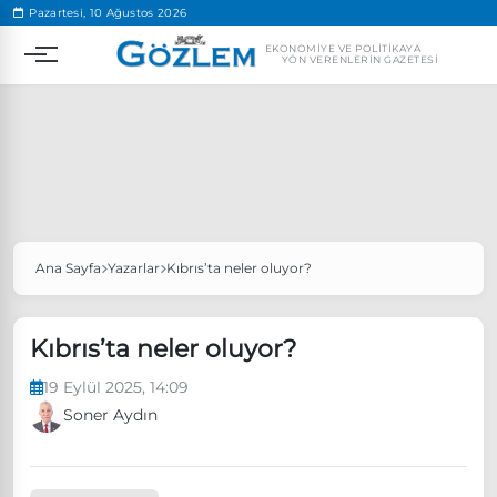
.
Pazartesi, 10 Ağustos 2026
EKONOMIYE VE POLITIKAYA
YÖN VERENLERIN GAZETESI
Ana Sayfa
Yazarlar
Kıbrıs’ta neler oluyor?
Popüler Aramalar
Ekonomi
Ankara’da eylem yasağı uzatıldı
Kıbrıs’ta neler oluyor?
Özgür Özel, Ekrem İmamoğlu’nu ziyaret edecek
19 Eylül 2025, 14:09
Ünlü çift bir etkinliğe daha katılmama kararı aldı
Soner Aydın
Boykot