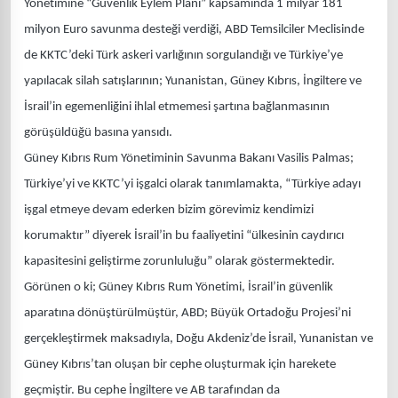
Yönetimine “Güvenlik Eylem Planı” kapsamında 1 milyar 181
milyon Euro savunma desteği verdiği, ABD Temsilciler Meclisinde
de KKTC’deki Türk askeri varlığının sorgulandığı ve Türkiye’ye
yapılacak silah satışlarının; Yunanistan, Güney Kıbrıs, İngiltere ve
İsrail’in egemenliğini ihlal etmemesi şartına bağlanmasının
görüşüldüğü basına yansıdı.
Güney Kıbrıs Rum Yönetiminin Savunma Bakanı Vasilis Palmas;
Türkiye’yi ve KKTC’yi işgalci olarak tanımlamakta, “Türkiye adayı
işgal etmeye devam ederken bizim görevimiz kendimizi
korumaktır” diyerek İsrail’in bu faaliyetini “ülkesinin caydırıcı
kapasitesini geliştirme zorunluluğu” olarak göstermektedir.
Görünen o ki; Güney Kıbrıs Rum Yönetimi, İsrail’in güvenlik
aparatına dönüştürülmüştür, ABD; Büyük Ortadoğu Projesi’ni
gerçekleştirmek maksadıyla, Doğu Akdeniz’de İsrail, Yunanistan ve
Güney Kıbrıs’tan oluşan bir cephe oluşturmak için harekete
geçmiştir. Bu cephe İngiltere ve AB tarafından da