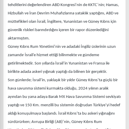
tehditlerini değerlendiren ABD Kongresi’nin de KKTC’nin; Hamas,
Hizbullah ve İran Devrim Muhafızlarına yataklık yaptığını, ABD ve
müttefikleri olan İsrail, İngiltere, Yunanistan ve Güney Kıbrıs için
güvenlik riskleri barındırdığını içeren bir rapor düzenlediğini
aktarmıştım.
Güney Kıbrıs Rum Yönetimi’nin ve adadaki İngiliz üslerinin uzun
zamandır İsrail’e hizmet ettiği bilinmekte ve gündeme
getirilmektedir. Son yıllarda İsrail’in Yunanistan ve Fransa ile
birlikte adada askeri yığınak yaptığı da bilinen bir gerçektir.
Son günlerde; İsrail’in, yaklaşık bir yıldır Güney Kıbrıs’ta güçlü bir
hava savunma sistemi kurmakta olduğu, 2024 yılının aralık
ayından bu yana adaya Barak MX Hava Savunma Sistemi sevkiyatı
yaptığı ve 150 Km. menzilli bu sistemin doğrudan Türkiye’yi hedef
aldığı konuşulmaya başlandı. İsrail Kıbrıs’ta bu askeri yığınağını
sürdürürken; Avrupa Birliği (AB)’nin, Güney Kıbrıs Rum