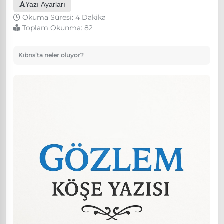
Yazı Ayarları
Okuma Süresi: 4 Dakika
Toplam Okunma:
82
Kıbrıs’ta neler oluyor?