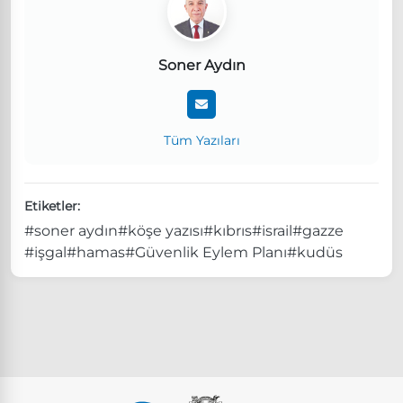
Soner Aydın
Tüm Yazıları
Etiketler:
#soner aydın
#köşe yazısı
#kıbrıs
#israil
#gazze
#işgal
#hamas
#Güvenlik Eylem Planı
#kudüs