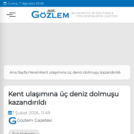
.
Cuma, 7 Ağustos 2026
EKONOMIYE VE POLITIKAYA
YÖN VERENLERIN GAZETESI
Ana Sayfa
Yerel
Kent ulaşımına üç deniz dolmuşu kazandırıldı
Popüler Aramalar
Ekonomi
Ankara’da eylem yasağı uzatıldı
Kent ulaşımına üç deniz dolmuşu
Özgür Özel, Ekrem İmamoğlu’nu ziyaret edecek
kazandırıldı
Ünlü çift bir etkinliğe daha katılmama kararı aldı
7 Şubat 2026, 11:49
Boykot
Gözlem Gazetesi
Son Haberler