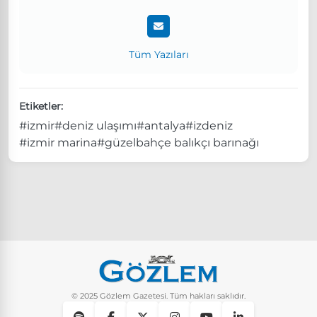
Tüm Yazıları
Etiketler:
#izmir
#deniz ulaşımı
#antalya
#izdeniz
#izmir marina
#güzelbahçe balıkçı barınağı
© 2025 Gözlem Gazetesi. Tüm hakları saklıdır.