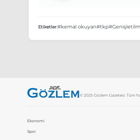
#kemal okuyan
#tkp
#Genişletilm
Etiketler:
© 2025 Gözlem Gazetesi. Tüm hakl
Ekonomi
Spor