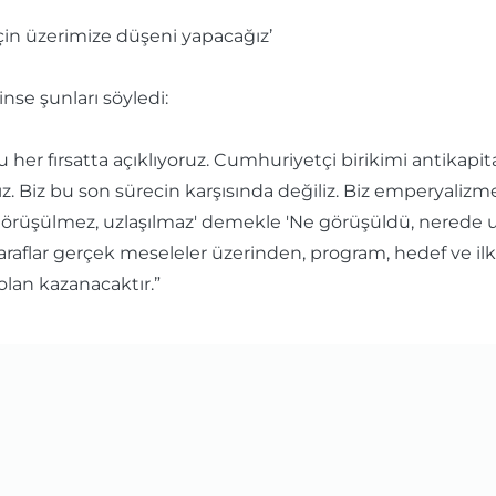
çin üzerimize düşeni yapacağız’
nse şunları söyledi:
r fırsatta açıklıyoruz. Cumhuriyetçi birikimi antikapit
. Biz bu son sürecin karşısında değiliz. Biz emperyalizme,
görüşülmez, uzlaşılmaz' demekle 'Ne görüşüldü, nerede u
iz. Taraflar gerçek meseleler üzerinden, program, hedef ve
 olan kazanacaktır.”