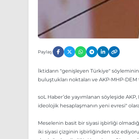
Paylaş:
İktidarın "genişleyen Türkiye" söyleminin
buluştukları noktaları ve AKP-MHP-DEM ta
soL Haber’de yayımlanan söyleşide AKP, M
ideolojik hesaplaşmanın yeni evresi" ola
Meselenin basit bir siyasi işbirliği olmad
iki siyasi çizginin işbirliğinden söz ediyor