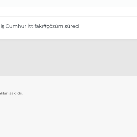
iş Cumhur İttifakı
#çözüm süreci
arı saklıdır.