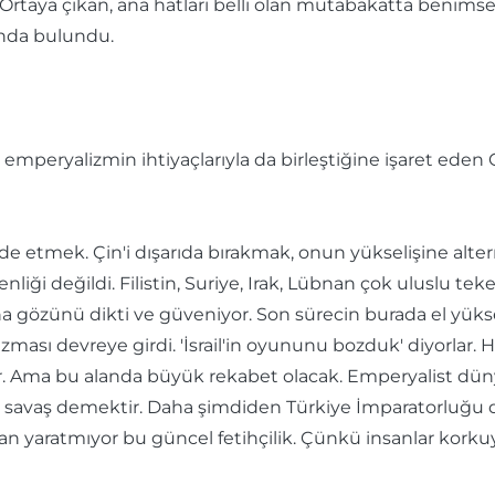
Ortaya çıkan, ana hatları belli olan mutabakatta benimse
unda bulundu.
 emperyalizmin ihtiyaçlarıyla da birleştiğine işaret eden
lde etmek. Çin'i dışarıda bırakmak, onun yükselişine alte
nliği değildi. Filistin, Suriye, Irak, Lübnan çok uluslu te
na gözünü dikti ve güveniyor. Son sürecin burada el yüks
ı devreye girdi. 'İsrail'in oyununu bozduk' diyorlar. Hayı
r. Ama bu alanda büyük rekabet olacak. Emperyalist dün
da savaş demektir. Daha şimdiden Türkiye İmparatorluğu 
yaratmıyor bu güncel fetihçilik. Çünkü insanlar korkuyor.