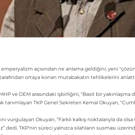
 emperyalizm açısından ne anlama geldiğini, yeni "çözüm s
rafından ortaya konan mutabakatın tehlikelerini anlattı
HP ve DEM arasındaki işbirliğini, "Basit bir yakınlaşma 
rak tanımlayan TKP Genel Sekreteri Kemal Okuyan, "Cumhur
ığını vurgulayan Okuyan, “Farklı kalkış noktalarıyla da ol
uz” dedi. TKP'nin süreci yalnızca silahların susması üzerinde