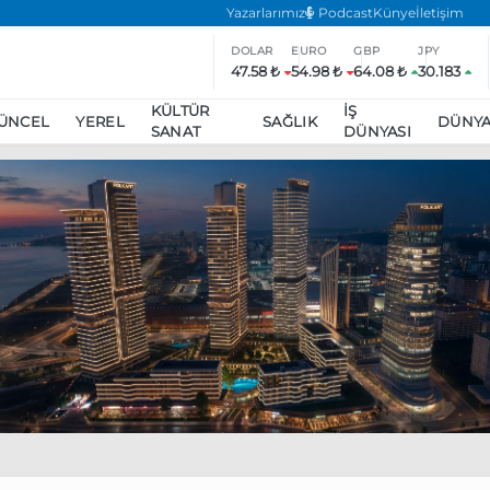
Yazarlarımız
Podcast
Künye
İletişim
DOLAR
EURO
GBP
JPY
47.58 ₺
54.98 ₺
64.08 ₺
30.183
KÜLTÜR
İŞ
ÜNCEL
YEREL
SAĞLIK
DÜNY
SANAT
DÜNYASI
ar
ara’da eylem yasağı uzatıldı
Özgür Özel, Ekrem İmamoğlu’nu zi
inliğe daha katılmama kararı aldı
Boykot