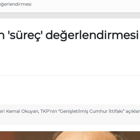
eğerlendirmesi
 'süreç' değerlendirmesi
eri Kemal Okuyan, TKP’nin “Genişletilmiş Cumhur İttifakı” açıkla