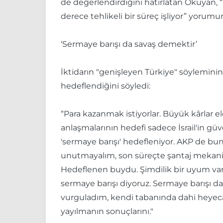
de değerlendirdiğini hatırlatan Okuyan, “
derece tehlikeli bir süreç işliyor” yorum
‘Sermaye barışı da savaş demektir’
İktidarın "genişleyen Türkiye" söyleminin
hedeflendiğini söyledi:
“Para kazanmak istiyorlar. Büyük kârlar e
anlaşmalarının hedefi sadece İsrail'in güve
'sermaye barışı' hedefleniyor. AKP de bu
unutmayalım, son süreçte şantaj mekanizmas
Hedeflenen buydu. Şimdilik bir uyum va
sermaye barışı diyoruz. Sermaye barışı 
vurguladım, kendi tabanında dahi heyecan 
yayılmanın sonuçlarını."