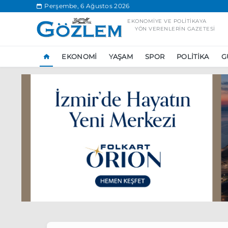
.
Perşembe, 6 Ağustos 2026
EKONOMIYE VE POLITIKAYA
YÖN VERENLERIN GAZETESI
EKONOMI
YAŞAM
SPOR
POLITIKA
G
Popüler Aramal
Ekonomi
Ank
Ünlü çift bir etk