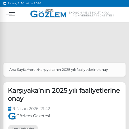
.
Pazar, 9 Ağustos 2026
EKONOMIYE VE POLITIKAYA
YÖN VERENLERIN GAZETESI
Ana Sayfa
Yerel
Karşıyaka’nın 2025 yılı faaliyetlerine onay
Popüler Aramalar
Ekonomi
Ankara’da eylem yasağı uzatıldı
Karşıyaka’nın 2025 yılı faaliyetlerine
Özgür Özel, Ekrem İmamoğlu’nu ziyaret edecek
onay
Ünlü çift bir etkinliğe daha katılmama kararı aldı
19 Nisan 2026, 21:42
Boykot
Gözlem Gazetesi
Son Haberler