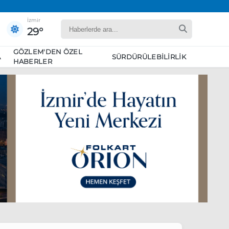
İzmir
29°
GÖZLEM'DEN ÖZEL
A
SÜRDÜRÜLEBILIRLIK
HABERLER
yaret edecek