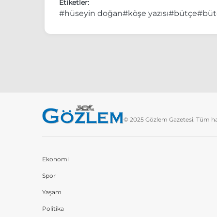
Etiketler:
#hüseyin doğan
#köşe yazısı
#bütçe
#büt
© 2025 Gözlem Gazetesi. Tüm hakl
Ekonomi
Spor
Yaşam
Politika