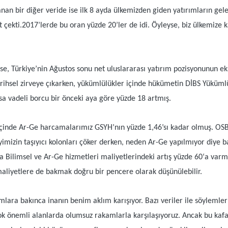
anan bir diğer veride ise ilk 8 ayda ülkemizden giden yatırımların gel
 çekti.2017’lerde bu oran yüzde 20’ler de idi. Öyleyse, biz ülkemize 
se, Türkiye’nin Ağustos sonu net uluslararası yatırım pozisyonunun e
arihsel zirveye çıkarken, yükümlülükler içinde hükümetin DİBS Yükümlü
kısa vadeli borcu bir önceki aya göre yüzde 18 artmış.
içinde Ar-Ge harcamalarımız GSYH’nın yüzde 1,46’sı kadar olmuş. OSB
yimizin taşıyıcı kolonları çöker derken, neden Ar-Ge yapılmıyor diye b
nda Bilimsel ve Ar-Ge hizmetleri maliyetlerindeki artış yüzde 60‘a va
aliyetlere de bakmak doğru bir pencere olarak düşünülebilir.
amlara bakınca inanın benim aklım karışıyor. Bazı veriler ile söylem
çok önemli alanlarda olumsuz rakamlarla karşılaşıyoruz. Ancak bu kafa