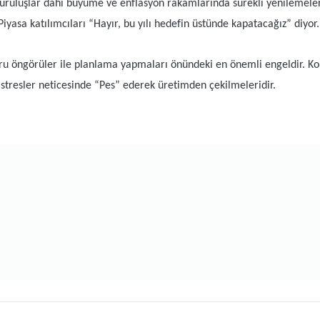
uruluşlar dahi büyüme ve enflasyon rakamlarında sürekli yenilemeler 
iyasa katılımcıları “Hayır, bu yılı hedefin üstünde kapatacağız” diyor.
ğru öngörüler ile planlama yapmaları önündeki en önemli engeldir. 
stresler neticesinde “Pes” ederek üretimden çekilmeleridir.