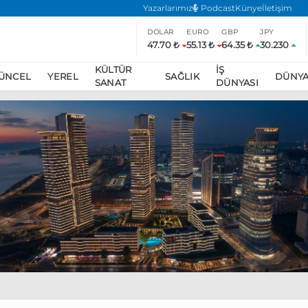
Yazarlarımız
Podcast
Künye
İletişim
DOLAR
EURO
GBP
JPY
47.70 ₺
55.13 ₺
64.35 ₺
30.230
KÜLTÜR
İŞ
ÜNCEL
YEREL
SAĞLIK
DÜNY
SANAT
DÜNYASI
ar
ara’da eylem yasağı uzatıldı
Özgür Özel, Ekrem İmamoğlu’nu zi
inliğe daha katılmama kararı aldı
Boykot