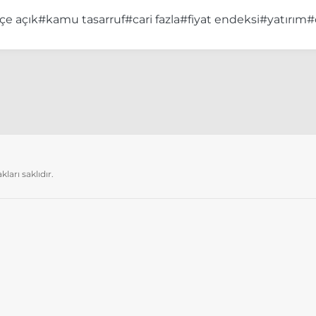
çe açık
#kamu tasarruf
#cari fazla
#fiyat endeksi
#yatırım
#
arı saklıdır.