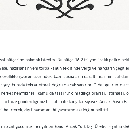
sal bütçesine bakmak istedim. Bu bütçe 16,2 trilyon liralık gelire beklen
a ise, hazırlanan yeni torba kanun teklifinde vergi ve harçların çeşitle
zellikle işveren üzerindeki bazı istisnaların daraltılmasının istihda
ir şeyi burada tekrar etmek doğru olacak sanırım. O da, gelirlerin a
a herkes hemfikir ki , kamu da tasarruf olmadıkça oranlar, istisnalar, 
asını faize gönderdiğimiz bir tablo ile karşı karşıyayız. Ancak, Sayın
ni belirterek, dış finansman ihtiyacımızın azaldığını belirtti.
hracat gücümüz ile ilgili bir konu. Ancak Yurt Dışı Üretici Fiyat Endek