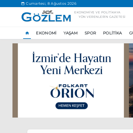
.
Cumartesi, 8 Ağustos 2026
EKONOMIYE VE POLITIKAYA
YÖN VERENLERIN GAZETESI
EKONOMI
YAŞAM
SPOR
POLITIKA
G
Popüler Aramal
Ekonomi
Ank
Ünlü çift bir etk