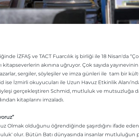
ğinde İZFAŞ ve TACT Fuarcılık iş birliği ile 18 Nisan'da “
rı kitapseverlerin akınına uğruyor. Çok sayıda yayınevini
arlar, sergiler, söyleşiler ve imza günleri ile tam bir kült
ise İzmirli okuyucuları ile Uzun Havuz Etkinlik Alanı’nda
yleşi gerçekleştiren Schmid, mutluluk ve mutsuzluğa da
dından kitaplarını imzaladı.
yoruz”
suz Olmak olduğunu öğrendiğinde şaşırdığını ifade ede
uk' olur. Bütün Batı dünyasında insanlar mutluluğun pe