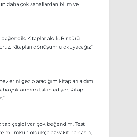
n daha çok sahaflardan bilim ve
k beğendik. Kitaplar aldık. Bir sürü
yoruz. Kitapları dönüşümlü okuyacağız”
evlerini gezip aradığım kitapları aldım.
 daha çok annem takip ediyor. Kitap
.”
 kitap çeşidi var, çok beğendim. Test
ete mümkün oldukça az vakit harcasın,