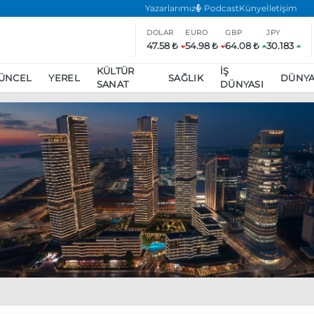
Yazarlarımız
Podcast
Künye
İletişim
DOLAR
EURO
GBP
JPY
47.58 ₺
54.98 ₺
64.08 ₺
30.183
KÜLTÜR
İŞ
ÜNCEL
YEREL
SAĞLIK
DÜNY
SANAT
DÜNYASI
ar
ara’da eylem yasağı uzatıldı
Özgür Özel, Ekrem İmamoğlu’nu zi
inliğe daha katılmama kararı aldı
Boykot