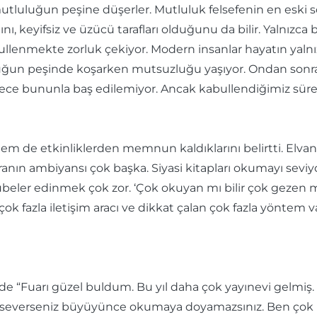
mutluluğun peşine düşerler. Mutluluk felsefenin en eski so
ı, keyifsiz ve üzücü tarafları olduğunu da bilir. Yalnızca 
ullenmekte zorluk çekiyor. Modern insanlar hayatın yalnız
uğun peşinde koşarken mutsuzluğu yaşıyor. Ondan sonra d
ce bununla baş edilemiyor. Ancak kabullendiğimiz sürec
m de etkinliklerden memnun kaldıklarını belirtti. Elvan 
n ambiyansı çok başka. Siyasi kitapları okumayı seviyorum.
beler edinmek çok zor. ‘Çok okuyan mı bilir çok gezen 
çok fazla iletişim aracı ve dikkat çalan çok fazla yöntem 
 de “Fuarı güzel buldum. Bu yıl daha çok yayınevi gelmiş
abı severseniz büyüyünce okumaya doyamazsınız. Ben ço