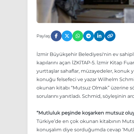
Paylaş:
İzmir Büyükşehir Belediyesi'nin ev sahipli
kapılarını açan İZKİTAP-5. İzmir Kitap Fua
yurttaşlar sahaflar, müzayedeler, konuk yaz
konuğu felsefeci ve yazar Wilhelm Schmid 
okunan kitabı “Mutsuz Olmak” üzerine sö
sorularını yanıtladı. Schmid, söyleşinin ar
“Mutluluk peşinde koşarken mutsuz olu
Türkiye’de en çok okunan kitabının Mut
konuşalım diye sorduğumda cevap ‘Mutlul