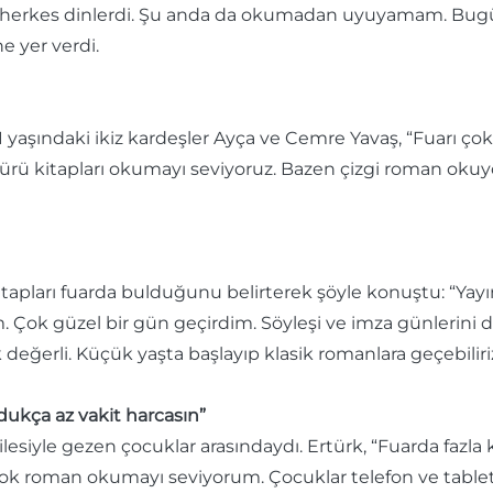
, herkes dinlerdi. Şu anda da okumadan uyuyamam. Bugü
e yer verdi.
. 11 yaşındaki ikiz kardeşler Ayça ve Cemre Yavaş, “Fuarı ço
a türü kitapları okumayı seviyoruz. Bazen çizgi roman oku
itapları fuarda bulduğunu belirterek şöyle konuştu: “Yayın
m. Çok güzel bir gün geçirdim. Söyleşi ve imza günlerini
değerli. Küçük yaşta başlayıp klasik romanlara geçebiliriz
ukça az vakit harcasın”
ilesiyle gezen çocuklar arasındaydı. Ertürk, “Fuarda fazla
çok roman okumayı seviyorum. Çocuklar telefon ve tabl