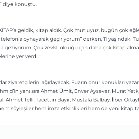
” diye konuştu.
İTAP’a geldik, kitap aldık. Çok mutluyuz, bugün çok eğle
 telefonla oynayarak geçiriyorum” derken, 11 yaşındaki T
a geziyorum. Çok zevkli olduğu için daha çok kitap almak
lerine yer verdi.
adar ziyaretçilerin, ağırlayacak. Fuarın onur konukları yaz
Schmid’in yanı sıra Ahmet Ümit, Enver Aysever, Murat Ye
l, Ahmet Telli, Tacettin Bayır, Mustafa Balbay, İlber Ortay
r hem söyleşiler hem imza etkinlikleri hem de yeni kitap t