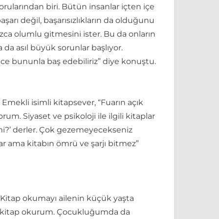
rularından biri. Bütün insanlar içten içe
başarı değil, başarısızlıkların da olduğunu
ca olumlu gitmesini ister. Bu da onların
a asıl büyük sorunlar başlıyor.
e bununla baş edebiliriz” diye konuştu.
Emekli isimli kitapsever, “Fuarın açık
 Siyaset ve psikoloji ile ilgili kitaplar
mi?’ derler. Çok gezemeyecekseniz
var ama kitabın ömrü ve şarjı bitmez”
. Kitap okumayı ailenin küçük yaşta
k kitap okurum. Çocukluğumda da