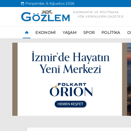
.
Perşembe, 6 Ağustos 2026
EKONOMIYE VE POLITIKAYA
YÖN VERENLERIN GAZETESI
EKONOMI
YAŞAM
SPOR
POLITIKA
G
Popüler Aramal
Ekonomi
Ank
Ünlü çift bir etk