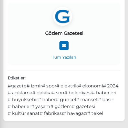
Gözlem Gazetesi
Tüm Yazıları
Etiketler:
#gazete
# izmir
# spor
# elektrik
# ekonomi
# 2024
# açıklama
# dakika
# son
# belediyesi
# haberleri
# büyükşehir
# haber
# güncel
# manşet
# basın
# haberler
# yaşam
# gözlem
# gazetesi
# kültür sanat
# fabrikası
# havagazı
# tekel