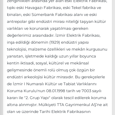
zenginlikleri arasında yer alan eski Elektrik Fabrikası,
tıpkı eski Havagazı Fabrikası, eski Tekel fabrika ve
binaları, eski Sümerbank Fabrikası alanı ve eski
antrepolar gibi endüstri mirası niteliği taşıyan kültür
varlıkları ve korunarak yaşatılması gereken
değerlerimiz arasındadır. İzmir Elektrik Fabrikası,
inşa edildiği dönemin (1929) endüstri yapısı
teknolojisi, malzeme özellikleri ve mekân kurgusunu
yansıtan, işletmede kaldığı uzun yıllar boyunca
kentin iktisadi, sosyal, kültürel ve mekânsal
gelişmesinde önemli rolü olmuş çok özgün bir
endüstri arkeolojisi kültür mirasıdır. Bu gerekçelerle
de İzmir I Numaralı Kültür ve Tabiat Varlıklarını
Koruma Kurulu'nun 08.01.1998 tarih ve 7003 sayılı
kararı ile "2. Grup Yapı" olarak tescil edilerek koruma
altına alınmıştır. Mülkiyeti TTA Gayrimenkul AŞ’ne ait
olan ve üzerinde Tarihi Elektrik Fabrikasının