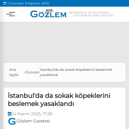
.
Cumartesi, 8 Ağustos 2026
EKONOMIYE VE POLITIKAYA
YÖN VERENLERIN GAZETESI
Ana
İstanbul'da da sokak köpeklerini beslemek
Popüler Aramalar
Güncel
Sayfa
yasaklandı
Ekonomi
Ankara’da eylem yasağı uzatıldı
Özgür Özel, Ekrem İmamoğlu’nu ziyaret edecek
İstanbul'da da sokak köpeklerini
beslemek yasaklandı
Ünlü çift bir etkinliğe daha katılmama kararı aldı
Boykot
24 Kasım 2025, 17:28
Gözlem Gazetesi