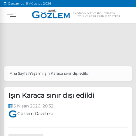
.
Çarşamba, 5 Ağustos 2026
EKONOMIYE VE POLITIKAYA
YÖN VERENLERIN GAZETESI
Ana Sayfa
Yaşam
Işın Karaca sınır dışı edildi
Popüler Aramalar
Ekonomi
Ankara’da eylem yasağı uzatıldı
Işın Karaca sınır dışı edildi
Özgür Özel, Ekrem İmamoğlu’nu ziyaret edecek
15 Nisan 2026, 20:32
Ünlü çift bir etkinliğe daha katılmama kararı aldı
Gözlem Gazetesi
Boykot