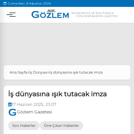
.
Cumartesi, 8 Ağustos 2026
EKONOMIYE VE POLITIKAYA
YÖN VERENLERIN GAZETESI
Ana Sayfa
İş Dünyası
İş dünyasına ışık tutacak imza
Popüler Aramalar
Ekonomi
Ankara’da eylem yasağı uzatıldı
İş dünyasına ışık tutacak imza
Özgür Özel, Ekrem İmamoğlu’nu ziyaret edecek
17 Haziran 2025, 23:07
Ünlü çift bir etkinliğe daha katılmama kararı aldı
Gözlem Gazetesi
Boykot
Son Haberler
Öne Çıkan Haberler