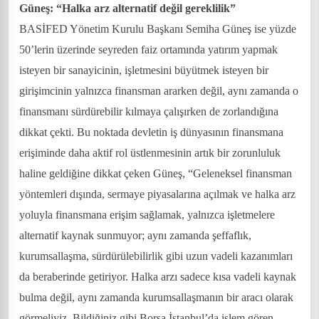
Güneş: “Halka arz alternatif değil gereklilik”
BASİFED Yönetim Kurulu Başkanı Semiha Güneş ise yüzde
50’lerin üzerinde seyreden faiz ortamında yatırım yapmak
isteyen bir sanayicinin, işletmesini büyütmek isteyen bir
girişimcinin yalnızca finansman ararken değil, aynı zamanda o
finansmanı sürdürebilir kılmaya çalışırken de zorlandığına
dikkat çekti. Bu noktada devletin iş dünyasının finansmana
erişiminde daha aktif rol üstlenmesinin artık bir zorunluluk
haline geldiğine dikkat çeken Güneş, “Geleneksel finansman
yöntemleri dışında, sermaye piyasalarına açılmak ve halka arz
yoluyla finansmana erişim sağlamak, yalnızca işletmelere
alternatif kaynak sunmuyor; aynı zamanda şeffaflık,
kurumsallaşma, sürdürülebilirlik gibi uzun vadeli kazanımları
da beraberinde getiriyor. Halka arzı sadece kısa vadeli kaynak
bulma değil, aynı zamanda kurumsallaşmanın bir aracı olarak
görmeliyiz. Bildiğiniz gibi Borsa İstanbul’da işlem gören