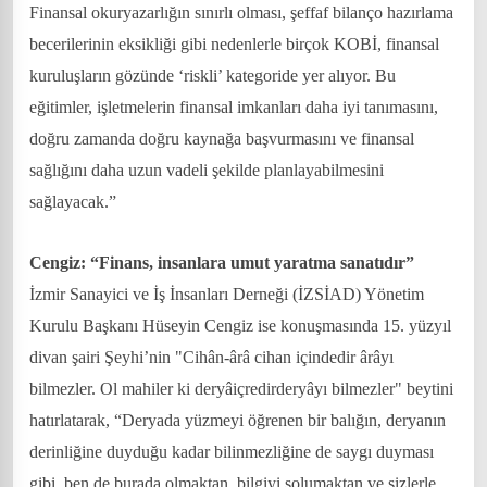
Finansal okuryazarlığın sınırlı olması, şeffaf bilanço hazırlama
becerilerinin eksikliği gibi nedenlerle birçok KOBİ, finansal
kuruluşların gözünde ‘riskli’ kategoride yer alıyor. Bu
eğitimler, işletmelerin finansal imkanları daha iyi tanımasını,
doğru zamanda doğru kaynağa başvurmasını ve finansal
sağlığını daha uzun vadeli şekilde planlayabilmesini
sağlayacak.”
Cengiz: “Finans, insanlara umut yaratma sanatıdır”
İzmir Sanayici ve İş İnsanları Derneği (İZSİAD) Yönetim
Kurulu Başkanı Hüseyin Cengiz ise konuşmasında 15. yüzyıl
divan şairi Şeyhi’nin "Cihân-ârâ cihan içindedir ârâyı
bilmezler. Ol mahiler ki deryâiçredirderyâyı bilmezler" beytini
hatırlatarak, “Deryada yüzmeyi öğrenen bir balığın, deryanın
derinliğine duyduğu kadar bilinmezliğine de saygı duyması
gibi, ben de burada olmaktan, bilgiyi solumaktan ve sizlerle