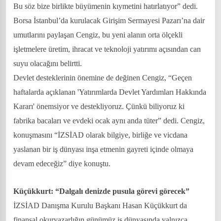
Bu söz bize birlikte büyümenin kıymetini hatırlatıyor” dedi.
Borsa İstanbul’da kurulacak Girişim Sermayesi Pazarı’na dair
umutlarını paylaşan Cengiz, bu yeni alanın orta ölçekli
işletmelere üretim, ihracat ve teknoloji yatırımı açısından can
suyu olacağını belirtti.
Devlet desteklerinin önemine de değinen Cengiz, “Geçen
haftalarda açıklanan 'Yatırımlarda Devlet Yardımları Hakkında
Kararı' önemsiyor ve destekliyoruz. Çünkü biliyoruz ki
fabrika bacaları ve evdeki ocak aynı anda tüter” dedi. Cengiz,
konuşmasını “İZSİAD olarak bilgiye, birliğe ve vicdana
yaslanan bir iş dünyası inşa etmenin gayreti içinde olmaya
devam edeceğiz” diye konuştu.
Küçükkurt: “Dalgalı denizde pusula görevi görecek”
İZSİAD Danışma Kurulu Başkanı Hasan Küçükkurt da
finansal okuryazarlığın günümüz iş dünyasında yalnızca