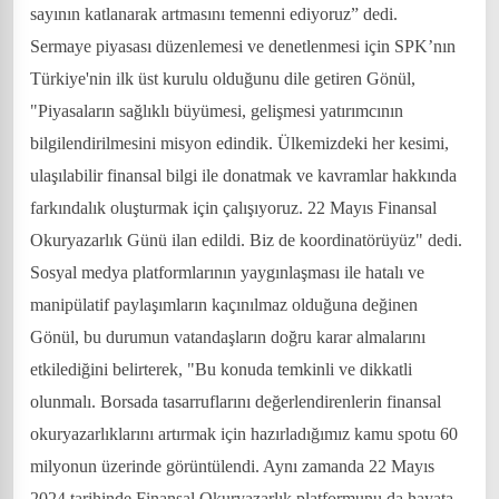
sayının katlanarak artmasını temenni ediyoruz” dedi.
Sermaye piyasası düzenlemesi ve denetlenmesi için SPK’nın
Türkiye'nin ilk üst kurulu olduğunu dile getiren Gönül,
"Piyasaların sağlıklı büyümesi, gelişmesi yatırımcının
bilgilendirilmesini misyon edindik. Ülkemizdeki her kesimi,
ulaşılabilir finansal bilgi ile donatmak ve kavramlar hakkında
farkındalık oluşturmak için çalışıyoruz. 22 Mayıs Finansal
Okuryazarlık Günü ilan edildi. Biz de koordinatörüyüz" dedi.
Sosyal medya platformlarının yaygınlaşması ile hatalı ve
manipülatif paylaşımların kaçınılmaz olduğuna değinen
Gönül, bu durumun vatandaşların doğru karar almalarını
etkilediğini belirterek, "Bu konuda temkinli ve dikkatli
olunmalı. Borsada tasarruflarını değerlendirenlerin finansal
okuryazarlıklarını artırmak için hazırladığımız kamu spotu 60
milyonun üzerinde görüntülendi. Aynı zamanda 22 Mayıs
2024 tarihinde Finansal Okuryazarlık platformunu da hayata