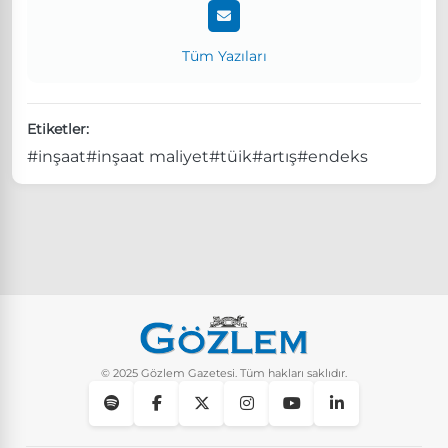
Tüm Yazıları
Etiketler:
#inşaat
#inşaat maliyet
#tüik
#artış
#endeks
© 2025 Gözlem Gazetesi. Tüm hakları saklıdır.