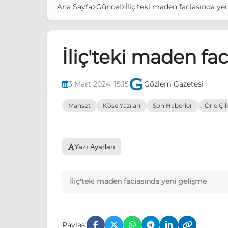
Ana Sayfa
Güncel
İliç'teki maden faciasında ye
İliç'teki maden fa
3 Mart 2024, 15:15
Gözlem Gazetesi
Manşet
Köşe Yazıları
Son Haberler
Öne Çık
Yazı Ayarları
İliç'teki maden faciasında yeni gelişme
Paylaş: