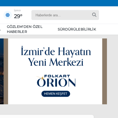
İzmir
29°
GÖZLEM'DEN ÖZEL
A
SÜRDÜRÜLEBILIRLIK
HABERLER
yaret edecek