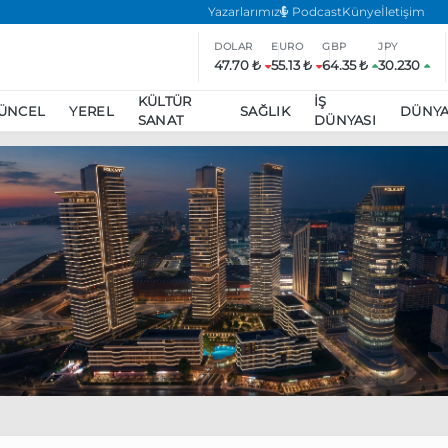
Yazarlarımız
Podcast
Künye
İletişim
DOLAR
EURO
GBP
JPY
47.70 ₺
55.13 ₺
64.35 ₺
30.230
KÜLTÜR
İŞ
ÜNCEL
YEREL
SAĞLIK
DÜNY
SANAT
DÜNYASI
ar
ara’da eylem yasağı uzatıldı
Özgür Özel, Ekrem İmamoğlu’nu zi
inliğe daha katılmama kararı aldı
Boykot