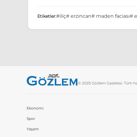
#iliç
# erzincan
# maden faciası
# 
Etiketler:
© 2025 Gözlem Gazetesi. Tüm hakl
Ekonomi
Spor
Yaşam