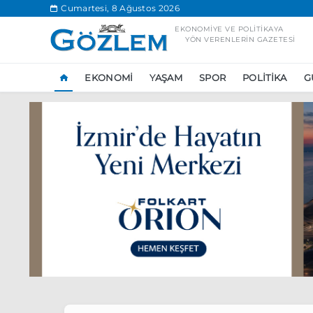
.
Cumartesi, 8 Ağustos 2026
EKONOMIYE VE POLITIKAYA
YÖN VERENLERIN GAZETESI
EKONOMI
YAŞAM
SPOR
POLITIKA
G
Popüler Aramal
Ekonomi
Ank
Ünlü çift bir etk