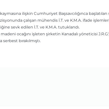
 kaymasına ilişkin Cumhuriyet Başsavcılığınca başlatıl
isyonunda çalışan mühendis İ.T. ve K.M.A. ifade işlemleri i
ğine sevk edilen İ.T. ve K.M.A. tutuklandı.
deni ocağını işleten şirketin Kanadalı yöneticisi J.R.G.
la serbest bırakılmıştı.