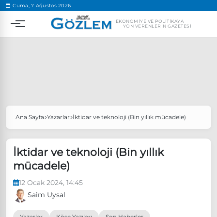
.
Cuma, 7 Ağustos 2026
EKONOMIYE VE POLITIKAYA
YÖN VERENLERIN GAZETESI
Ana Sayfa
Yazarlar
İktidar ve teknoloji (Bin yıllık mücadele)
Popüler Aramalar
Ekonomi
Ankara’da eylem yasağı uzatıldı
İktidar ve teknoloji (Bin yıllık
Özgür Özel, Ekrem İmamoğlu’nu ziyaret edecek
mücadele)
Ünlü çift bir etkinliğe daha katılmama kararı aldı
12 Ocak 2024, 14:45
Boykot
Saim Uysal
Yazarlar
Köşe Yazıları
Son Haberler