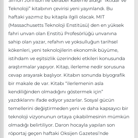
Simon Johnson ile beraber kaleme aldığı “İktidar ve
Teknoloji” kitabının çevirisi yeni yayınlandı. Bu
haftaki yazımız bu kitapla ilgili olacak. MIT
(Massachusetts Teknoloji Enstitüsü) den en yüksek
fahri unvan olan Enstitü Profesörlüğü unvanına
sahip olan yazar, refahın ve yoksulluğun tarihsel
kökenleri, yeni teknolojilerin ekonomik büyüme,
istihdam ve eşitsizlik üzerindeki etkileri konusunda
araştırmalar yapıyor. Kitap, ilerleme nedir sorusuna
cevap arayarak başlıyor. Kitabın sonunda biyografik
bir makale de var. Kitabı “ilerlemenin asla
kendiliğinden olmadığını göstermek için”
yazdıklarını ifade ediyor yazarlar. Sosyal gücün
temellerini değiştirmeden yeni ve daha kapsayıcı bir
teknoloji vizyonunun ortaya çıkabilmesinin mümkün
olmadığı belirtiliyor. Daron hocayla yapılan son
röportaj geçen haftaki Oksijen Gazetesi’nde