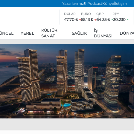
Yazarlarımız
Podcast
Künye
İletişim
DOLAR
EURO
GBP
JPY
47.70 ₺
55.13 ₺
64.35 ₺
30.230
KÜLTÜR
İŞ
ÜNCEL
YEREL
SAĞLIK
DÜNY
SANAT
DÜNYASI
ar
ara’da eylem yasağı uzatıldı
Özgür Özel, Ekrem İmamoğlu’nu zi
inliğe daha katılmama kararı aldı
Boykot