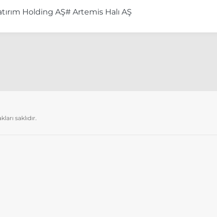
atırım Holding AŞ
# Artemis Halı AŞ
arı saklıdır.