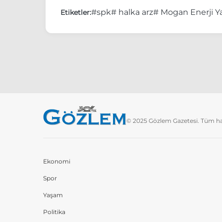
#spk
# halka arz
# Mogan Enerji Y
Etiketler:
© 2025 Gözlem Gazetesi. Tüm hakl
Ekonomi
Spor
Yaşam
Politika