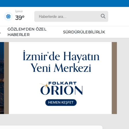
İzmir
39°
GÖZLEM'DEN ÖZEL
A
SÜRDÜRÜLEBILIRLIK
HABERLER
yaret edecek