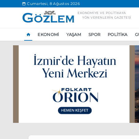
.
Cumartesi, 8 Ağustos 2026
EKONOMIYE VE POLITIKAYA
YÖN VERENLERIN GAZETESI
EKONOMI
YAŞAM
SPOR
POLITIKA
G
Popüler Aramal
Ekonomi
Ank
Ünlü çift bir etk