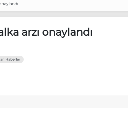
 onaylandı
alka arzı onaylandı
an Haberler