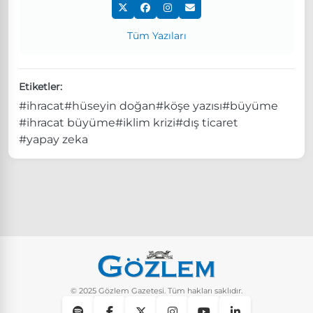
Tüm Yazıları
Etiketler:
#ihracat
#hüseyin doğan
#köşe yazısı
#büyüme
#ihracat büyüme
#iklim krizi
#dış ticaret
#yapay zeka
© 2025 Gözlem Gazetesi. Tüm hakları saklıdır.