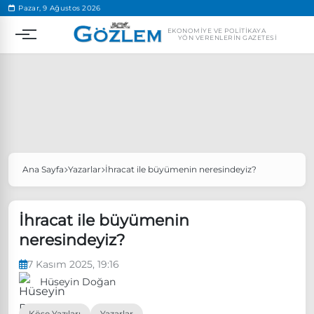
.
Pazar, 9 Ağustos 2026
EKONOMIYE VE POLITIKAYA
YÖN VERENLERIN GAZETESI
Ana Sayfa
Yazarlar
İhracat ile büyümenin neresindeyiz?
Popüler Aramalar
Ekonomi
Ankara’da eylem yasağı uzatıldı
İhracat ile büyümenin
Özgür Özel, Ekrem İmamoğlu’nu ziyaret edecek
neresindeyiz?
Ünlü çift bir etkinliğe daha katılmama kararı aldı
7 Kasım 2025, 19:16
Boykot
Hüseyin Doğan
Köşe Yazıları
Yazarlar