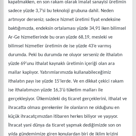
kapatmakken, en son rakam olarak imalat sanayisi üretimin
sadece yüzde 3,7’si bu teknoloji grubuna dahil. Neden
artmıyor derseniz; sadece hizmet üretimi fiyat endeksine
baktığımızda, endeksin ortalaması yüzde 34,91 iken bilimsel
Ar-Ge hizmetlerinde bu oran yüzde 68,19, mesleki ve
bilimsel hizmetler üretimin de ise yüzde 43’e varmış
durumda. Peki bu durumda ne oluyor serseniz de ithalatın
yüzde 69’unu ithalat kaynaklı üretimin içeriği olan ara
mallar kaplıyor. Yatırımlarımızda kullanabileceğimiz
ithalatın payı ise yüzde 15’lerde. Ve en dikkat çekici rakam
ise ithalatımızın yüzde 16,3’ü tüketim malları ile
gerçekleşiyor. Ülkemizdeki dış ticaret gerçeklerini, ithalat ve
ihracatta olması gerekenler ile olanların ne olduğunu en
küçük ihracatçımızdan itibaren herkes biliyor ve yaşıyor.
İhracat yani dünya da ticaret yapmak dediğimizde son on
yılda gündemimize giren konulardan biri de iklim krizini