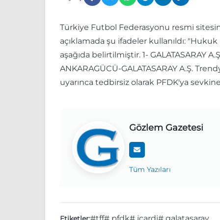
Türkiye Futbol Federasyonu resmi sitesind
açıklamada şu ifadeler kullanıldı: "Hukuk 
aşağıda belirtilmiştir. 1- GALATASARAY
ANKARAGÜCÜ-GALATASARAY A.Ş. Trendyol S
uyarınca tedbirsiz olarak PFDK'ya sevkine 
Gözlem Gazetesi
Tüm Yazıları
#tff
# pfdk
# icardi
# galatasaray
Etiketler: