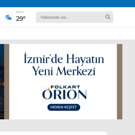
İzmir
29°
yaret edecek