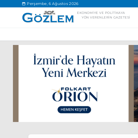
.
Perşembe, 6 Ağustos 2026
EKONOMIYE VE POLITIKAYA
YÖN VERENLERIN GAZETESI
Popüler Aramal
Ekonomi
Ank
Ünlü çift bir etk