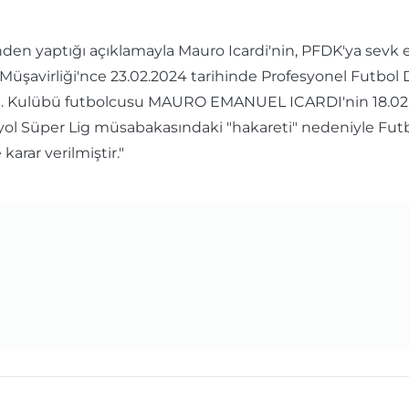
en yaptığı açıklamayla Mauro Icardi'nin, PFDK'ya sevk ed
Müşavirliği'nce 23.02.2024 tarihinde Profesyonel Futbol D
 A.Ş. Kulübü futbolcusu MAURO EMANUEL ICARDI'nin 18.0
üper Lig müsabakasındaki "hakareti" nedeniyle Futbol 
karar verilmiştir."