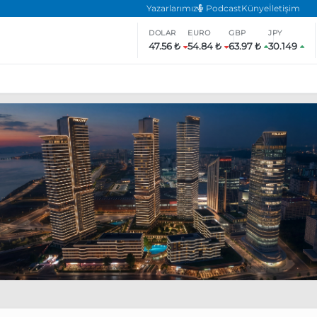
Yazarlarımız
Podcast
Künye
İletişim
DOLAR
EURO
GBP
JPY
47.56 ₺
54.84 ₺
63.97 ₺
30.149
ar
ara’da eylem yasağı uzatıldı
Özgür Özel, Ekrem İmamoğlu’nu zi
inliğe daha katılmama kararı aldı
Boykot