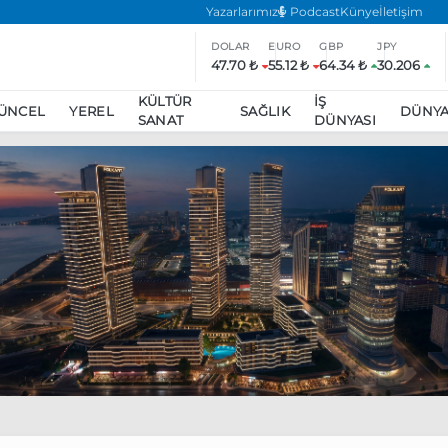
Yazarlarımız
Podcast
Künye
İletişim
DOLAR
EURO
GBP
JPY
47.70 ₺
55.12 ₺
64.34 ₺
30.206
KÜLTÜR
İŞ
ÜNCEL
YEREL
SAĞLIK
DÜNY
SANAT
DÜNYASI
ar
ara’da eylem yasağı uzatıldı
Özgür Özel, Ekrem İmamoğlu’nu zi
inliğe daha katılmama kararı aldı
Boykot