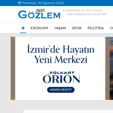
.
Pazartesi, 10 Ağustos 2026
EKONOMIYE VE POLITIKAYA
YÖN VERENLERIN GAZETESI
EKONOMI
YAŞAM
SPOR
POLITIKA
G
Popüler Aramal
Ekonomi
Ank
Ünlü çift bir etk