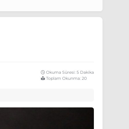
Okuma Süresi: 5 Dakika
Toplam Okunma:
20