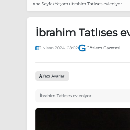
Ana Sayfa
Yaşam
İbrahim Tatlıses evleniyor
İbrahim Tatlıses e
3 Nisan 2024, 08:02
Gözlem Gazetesi
Yazı Ayarları
İbrahim Tatlıses evleniyor