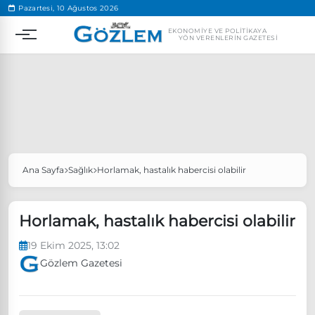
.
Pazartesi, 10 Ağustos 2026
EKONOMIYE VE POLITIKAYA
YÖN VERENLERIN GAZETESI
Ana Sayfa
Sağlık
Horlamak, hastalık habercisi olabilir
Popüler Aramalar
Ekonomi
Ankara’da eylem yasağı uzatıldı
Horlamak, hastalık habercisi olabilir
Özgür Özel, Ekrem İmamoğlu’nu ziyaret edecek
19 Ekim 2025, 13:02
Ünlü çift bir etkinliğe daha katılmama kararı aldı
Gözlem Gazetesi
Boykot