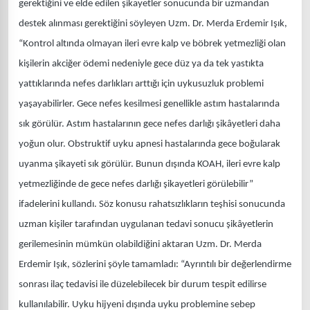
gerektiğini ve elde edilen şikayetler sonucunda bir uzmandan
destek alınması gerektiğini söyleyen Uzm. Dr. Merda Erdemir Işık,
“Kontrol altında olmayan ileri evre kalp ve böbrek yetmezliği olan
kişilerin akciğer ödemi nedeniyle gece düz ya da tek yastıkta
yattıklarında nefes darlıkları arttığı için uykusuzluk problemi
yaşayabilirler. Gece nefes kesilmesi genellikle astım hastalarında
sık görülür. Astım hastalarının gece nefes darlığı şikâyetleri daha
yoğun olur. Obstruktif uyku apnesi hastalarında gece boğularak
uyanma şikayeti sık görülür. Bunun dışında KOAH, ileri evre kalp
yetmezliğinde de gece nefes darlığı şikayetleri görülebilir”
ifadelerini kullandı. Söz konusu rahatsızlıkların teşhisi sonucunda
uzman kişiler tarafından uygulanan tedavi sonucu şikâyetlerin
gerilemesinin mümkün olabildiğini aktaran Uzm. Dr. Merda
Erdemir Işık, sözlerini şöyle tamamladı: “Ayrıntılı bir değerlendirme
sonrası ilaç tedavisi ile düzelebilecek bir durum tespit edilirse
kullanılabilir. Uyku hijyeni dışında uyku problemine sebep