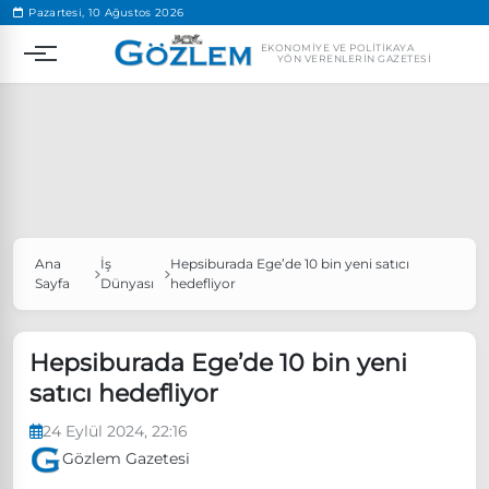
.
Pazartesi, 10 Ağustos 2026
EKONOMIYE VE POLITIKAYA
YÖN VERENLERIN GAZETESI
Ana
İş
Hepsiburada Ege’de 10 bin yeni satıcı
Popüler Aramalar
Sayfa
Dünyası
hedefliyor
Ekonomi
Ankara’da eylem yasağı uzatıldı
Özgür Özel, Ekrem İmamoğlu’nu ziyaret edecek
Hepsiburada Ege’de 10 bin yeni
satıcı hedefliyor
Ünlü çift bir etkinliğe daha katılmama kararı aldı
Boykot
24 Eylül 2024, 22:16
Gözlem Gazetesi