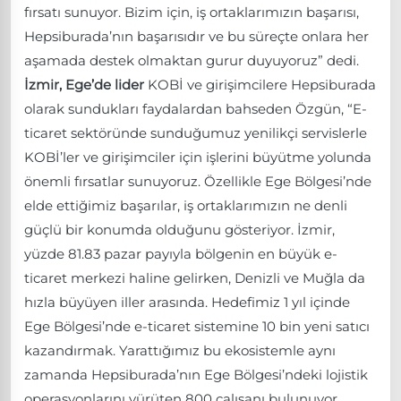
fırsatı sunuyor. Bizim için, iş ortaklarımızın başarısı,
Hepsiburada’nın başarısıdır ve bu süreçte onlara her
aşamada destek olmaktan gurur duyuyoruz” dedi.
İzmir, Ege’de lider
KOBİ ve girişimcilere Hepsiburada
olarak sundukları faydalardan bahseden Özgün, “E-
ticaret sektöründe sunduğumuz yenilikçi servislerle
KOBİ’ler ve girişimciler için işlerini büyütme yolunda
önemli fırsatlar sunuyoruz. Özellikle Ege Bölgesi’nde
elde ettiğimiz başarılar, iş ortaklarımızın ne denli
güçlü bir konumda olduğunu gösteriyor. İzmir,
yüzde 81.83 pazar payıyla bölgenin en büyük e-
ticaret merkezi haline gelirken, Denizli ve Muğla da
hızla büyüyen iller arasında. Hedefimiz 1 yıl içinde
Ege Bölgesi’nde e-ticaret sistemine 10 bin yeni satıcı
kazandırmak. Yarattığımız bu ekosistemle aynı
zamanda Hepsiburada’nın Ege Bölgesi’ndeki lojistik
operasyonlarını yürüten 800 çalışanı bulunuyor.