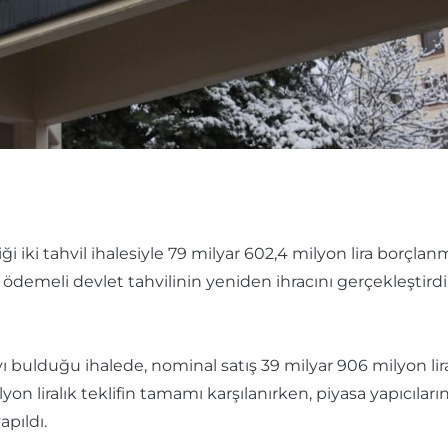
 iki tahvil ihalesiyle 79 milyar 602,4 milyon lira borçlanma
demeli devlet tahvilinin yeniden ihracını gerçekleştirdi. İ
ı bulduğu ihalede, nominal satış 39 milyar 906 milyon lira,
 liralık teklifin tamamı karşılanırken, piyasa yapıcılarınd
apıldı.