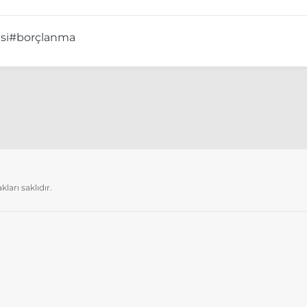
si
#borçlanma
arı saklıdır.