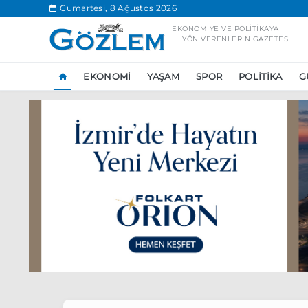
.
Cumartesi, 8 Ağustos 2026
EKONOMIYE VE POLITIKAYA
YÖN VERENLERIN GAZETESI
EKONOMI
YAŞAM
SPOR
POLITIKA
G
Popüler Aramal
Ekonomi
Ank
Ünlü çift bir etk