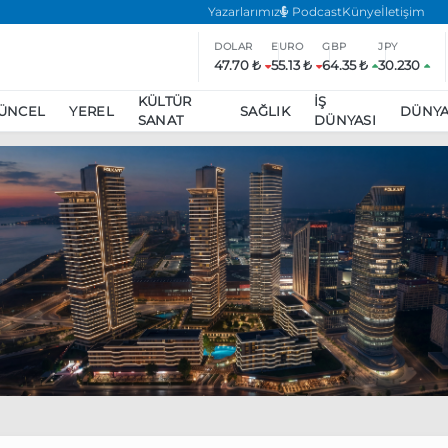
Yazarlarımız
Podcast
Künye
İletişim
DOLAR
EURO
GBP
JPY
47.70 ₺
55.13 ₺
64.35 ₺
30.230
KÜLTÜR
İŞ
ÜNCEL
YEREL
SAĞLIK
DÜNY
SANAT
DÜNYASI
ar
ara’da eylem yasağı uzatıldı
Özgür Özel, Ekrem İmamoğlu’nu zi
inliğe daha katılmama kararı aldı
Boykot