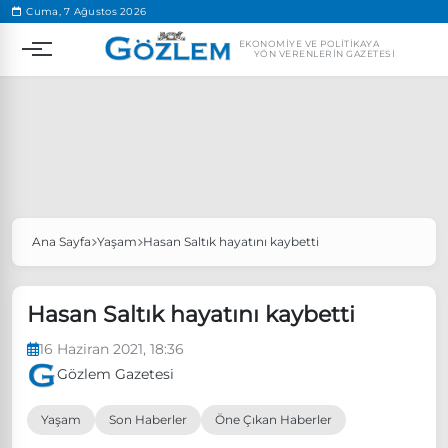
.
Cuma, 7 Ağustos 2026
EKONOMIYE VE POLITIKAYA
YÖN VERENLERIN GAZETESI
Ana Sayfa
Yaşam
Hasan Saltık hayatını kaybetti
Popüler Aramalar
Ekonomi
Ankara’da eylem yasağı uzatıldı
Hasan Saltık hayatını kaybetti
Özgür Özel, Ekrem İmamoğlu’nu ziyaret edecek
16 Haziran 2021, 18:36
Ünlü çift bir etkinliğe daha katılmama kararı aldı
Gözlem Gazetesi
Boykot
Yaşam
Son Haberler
Öne Çıkan Haberler