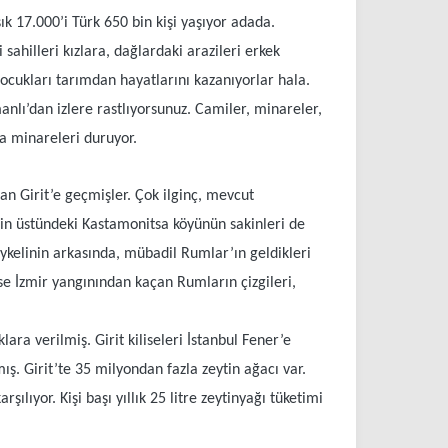
ık 17.000’i Türk 650 bin kişi yaşıyor adada.
sahilleri kızlara, dağlardaki arazileri erkek
çocukları tarımdan hayatlarını kazanıyorlar hala.
nlı’dan izlere rastlıyorsunuz. Camiler, minareler,
ma minareleri duruyor.
n Girit’e geçmişler. Çok ilginç, mevcut
in üstündeki Kastamonitsa köyünün sakinleri de
kelinin arkasında, mübadil Rumlar’ın geldikleri
se İzmir yangınından kaçan Rumların çizgileri,
ra verilmiş. Girit kiliseleri İstanbul Fener’e
ş. Girit’te 35 milyondan fazla zeytin ağacı var.
lıyor. Kişi başı yıllık 25 litre zeytinyağı tüketimi