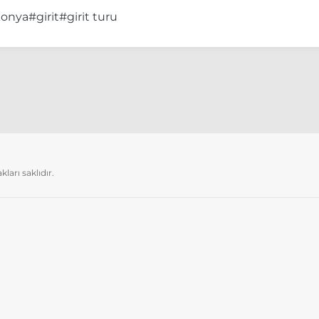
onya
#girit
#girit turu
arı saklıdır.