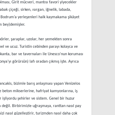
lması, Girit mücveri, mantısı favori yiyecekler
ak çiçeği, sirken, ısırgan, iğnelik, labada,
lip Bodrum’a yerleşenleri halk kaymakama şikâyet
am bey)demişler.
likörler, şaraplar, uzolar, her yemekten sonra
el ve ucuz. Turistin cebinden parayı kolayca ve
lokanta, bar ve tavernaları ile Unesco’nun koruması
nya’yı görürsün) lafı oradan çıkmış işte. Ayrıca
ancakis, bizimle barış anlaşması yapan Venizelos
le beton mikserlerine, hafriyat kamyonlarına, iş
 işliyordu şehirler ve sistem. Genel bir huzur
değil. Birbirimizle uğraşmaya, ranttan nasıl pay
i nasıl güzelleştirir, turizmden nasıl daha çok