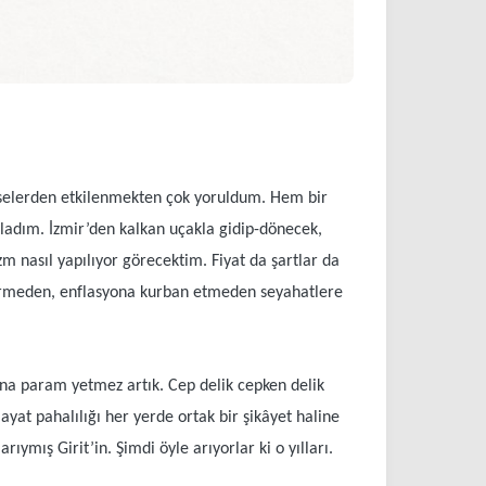
selerden etkilenmekten çok yoruldum. Hem bir
ladım. İzmir’den kalkan uçakla gidip-dönecek,
m nasıl yapılıyor görecektim. Fiyat da şartlar da
dirmeden, enflasyona kurban etmeden seyahatlere
sına param yetmez artık. Cep delik cepken delik
yat pahalılığı her yerde ortak bir şikâyet haline
ıymış Girit’in. Şimdi öyle arıyorlar ki o yılları.