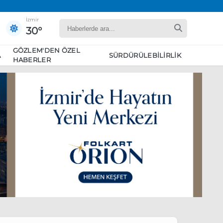
İzmir
30°
GÖZLEM'DEN ÖZEL
A
SÜRDÜRÜLEBILIRLIK
HABERLER
yaret edecek