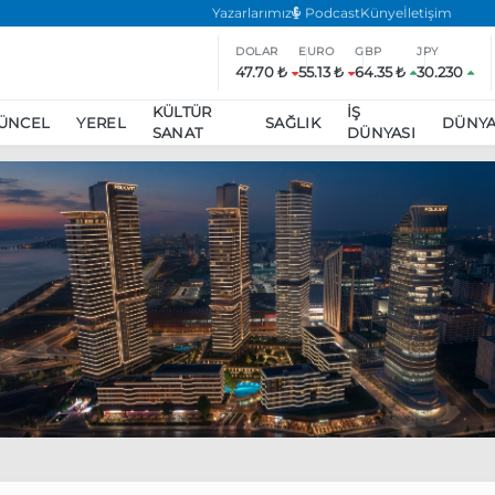
Yazarlarımız
Podcast
Künye
İletişim
DOLAR
EURO
GBP
JPY
47.70 ₺
55.13 ₺
64.35 ₺
30.230
KÜLTÜR
İŞ
ÜNCEL
YEREL
SAĞLIK
DÜNY
SANAT
DÜNYASI
ar
ara’da eylem yasağı uzatıldı
Özgür Özel, Ekrem İmamoğlu’nu zi
inliğe daha katılmama kararı aldı
Boykot