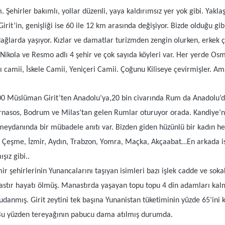
 Şehirler bakımlı, yollar düzenli, yaya kaldırımsız yer yok gibi. Yaklaş
’in, genişliği ise 60 ile 12 km arasında değişiyor. Bizde olduğu gibi 
ı dağlarda yaşıyor. Kızlar ve damatlar turizmden zengin olurken, erkek 
Nikola ve Resmo adlı 4 şehir ve çok sayıda köyleri var. Her yerde Osma
 camii, İskele Camii, Yeniçeri Camii. Çoğunu Kiliseye çevirmişler. A
00 Müslüman Girit’ten Anadolu’ya,20 bin civarında Rum da Anadolu’da
arnasos, Bodrum ve Milas’tan gelen Rumlar oturuyor orada. Kandiye’n
ydanında bir mübadele anıtı var. Bizden giden hüzünlü bir kadın hey
um, Çeşme, İzmir, Aydın, Trabzon, Yomra, Maçka, Akçaabat…En arkada i
şız gibi..
şehirlerinin Yunancalarını taşıyan isimleri bazı işlek cadde ve sokakla
astır hayatı ölmüş. Manastırda yaşayan topu topu 4 din adamları kalmı
nmış. Girit zeytini tek başına Yunanistan tüketiminin yüzde 65’ini karşı
or. Bu yüzden tereyağının pabucu dama atılmış durumda.