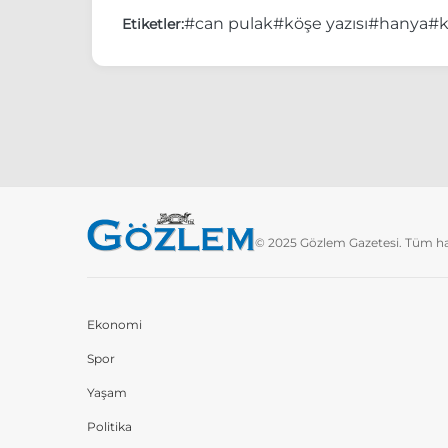
#can pulak
#köşe yazısı
#hanya
#k
Etiketler:
© 2025 Gözlem Gazetesi. Tüm hakl
Ekonomi
Spor
Yaşam
Politika