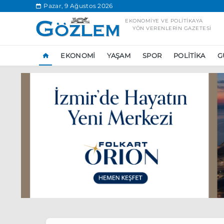
.
Pazar, 9 Ağustos 2026
EKONOMIYE VE POLITIKAYA
YÖN VERENLERIN GAZETESI
EKONOMI
YAŞAM
SPOR
POLITIKA
G
Popüler Aramal
Ekonomi
Ank
Ünlü çift bir etk