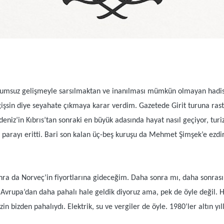
olumsuz gelişmeyle sarsılmaktan ve inanılması mümkün olmayan hadi
şsin diye seyahate çıkmaya karar verdim. Gazetede Girit turuna rast
eniz’in Kıbrıs’tan sonraki en büyük adasında hayat nasıl geçiyor, turiz
 parayı eritti. Bari son kalan üç-beş kuruşu da Mehmet Şimşek’e ez
 sonra da Norveç’in fiyortlarına gideceğim. Daha sonra mı, daha sonra
vrupa’dan daha pahalı hale geldik diyoruz ama, pek de öyle değil. Ha
bizden pahalıydı. Elektrik, su ve vergiler de öyle. 1980’ler altın yıllar