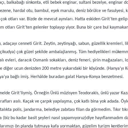
ı, balkabağı sinkonta, etli bebek enginar, sultani bezelye, enginar do
zene, hardal otu, bambul, eşek marulu, deniz börülce ve fasulyesi, kab
 çok otları var. Bizde de mevcut aynıları. Hatta eskiden Girit’ten ge
üm otları Girit’ten gelenler toplayıp yiyor. Buna bir çare bul kaymak
u, adaçayı cenneti Girit. Zeytin, zeytinyağı, sabun, güzellik kremleri, 
r(çikudya) çok güzel şekilde ambalajlanmış. Tüm hediyelikleri mükemm
lı evleri, daracık Osmanlı sokakları, deniz feneri, şirin mağazaları, 
se diğer ucun denizden 200 metre yukarıdaki bir köyünde. (Hanya’yı Ko
ya’ya bağlı imiş. Herhâlde buradan galat Hanya-Konya benzetmesi.
enelde Girit’liymiş. Örneğin Ünlü müzisyen Teodorakis, ünlü yazar Kaz
rafları asılı. Kaçak ve çarpık yapılaşma, çok katlı bina yok adada. Öy
ıkta polis, jandarma, belediye zabıtası filan da görmedim. Tıkır tıkır
biz bu kadar basit şeyleri nasıl yapamıyoruz)diye hayıflanmadım da 
arımızı ön planda tutmaya kafa yormaktan, güzelim turizm kentlerimiz