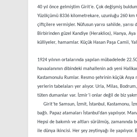
40 yıl önce gelmiştim Girit’e. Çok değişmiş buldum.
Yüzölçümü 8336 kilometrekare, uzunluğu 260 km Girit
çiftçilere vermişler. Nüfusun yarısı sahilde, yarıs
Birbirinden güzel Kandiye (Heraklios), Hanya, Aya 
külliyeler, hamamlar. Küçük Hasan Paşa Camii, Yalı
1924 yılının ortalarında yapılan mübadelede 22.5
havaalanının dibindeki mahallenin adı yeni Halik
Kastamonulu Rumlar. Resmo şehrinin küçük Asya me
yerlerin tabelaları yer alıyor. Urla, Milas, Bodr
tüten dumanlar var. İzmir’i onlar değil de biz yakmı
Girit’te Samsun, İzmit, İstanbul, Kastamonu, İzmir 
bağlı. Papaz atamaları İstanbul’dan yapılıyor. Man
Hepsi de bakımlı ve altları sürülmüş, zamanında buda
ile dünya ikincisi. Her şey zeytinyağı ile yapılıy