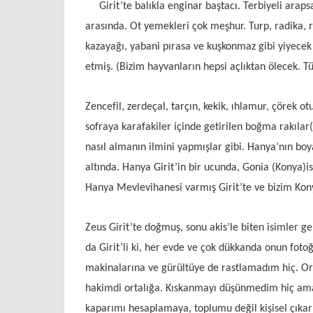
Girit’te balıkla enginar baştacı. Terbiyeli arapsaç
arasında. Ot yemekleri çok meşhur. Turp, radika, re
kazayağı, yabani pırasa ve kuşkonmaz gibi yiyecek
etmiş. (Bizim hayvanların hepsi açlıktan ölecek. T
Zencefil, zerdeçal, tarçın, kekik, ıhlamur, çörek ot
sofraya karafakiler içinde getirilen boğma rakıla
nasıl almanın ilmini yapmışlar gibi. Hanya’nın boya
altında. Hanya Girit’in bir ucunda, Gonia (Konya)i
Hanya Mevlevihanesi varmış Girit’te ve bizim Kon
Zeus Girit’te doğmuş, sonu akis’le biten isimler g
da Girit’li ki, her evde ve çok dükkanda onun fotoğ
makinalarına ve gürültüye de rastlamadım hiç. Ortal
hakimdi ortalığa. Kıskanmayı düşünmedim hiç ama (
kaparımı hesaplamaya, toplumu değil kişisel çıkarl