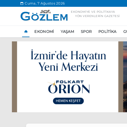
.
Cuma, 7 Ağustos 2026
EKONOMIYE VE POLITIKAYA
YÖN VERENLERIN GAZETESI
EKONOMI
YAŞAM
SPOR
POLITIKA
G
Popüler Aramal
Ekonomi
Ank
Ünlü çift bir etk