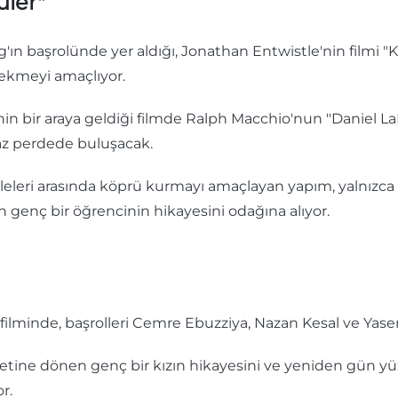
üler"
n başrolünde yer aldığı, Jonathan Entwistle'nin filmi "K
çekmeyi amaçlıyor.
nin bir araya geldiği filmde Ralph Macchio'nun "Daniel L
yaz perdede buluşacak.
eri arasında köprü kurmayı amaçlayan yapım, yalnızca bir
enç bir öğrencinin hikayesini odağına alıyor.
ilminde, başrolleri Cemre Ebuzziya, Nazan Kesal ve Yase
tine dönen genç bir kızın hikayesini ve yeniden gün yü
r.