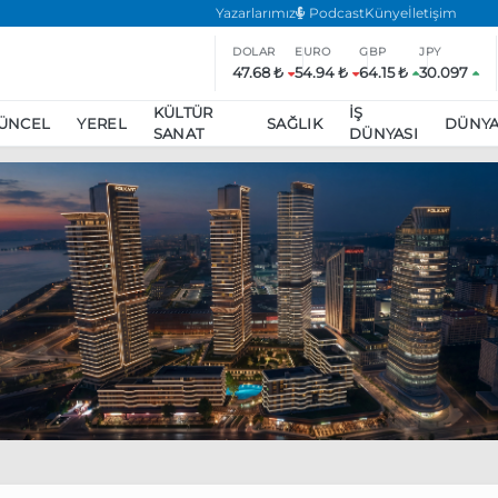
Yazarlarımız
Podcast
Künye
İletişim
DOLAR
EURO
GBP
JPY
47.68 ₺
54.94 ₺
64.15 ₺
30.097
KÜLTÜR
İŞ
ÜNCEL
YEREL
SAĞLIK
DÜNY
SANAT
DÜNYASI
ar
ara’da eylem yasağı uzatıldı
Özgür Özel, Ekrem İmamoğlu’nu zi
inliğe daha katılmama kararı aldı
Boykot