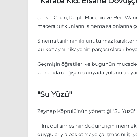
"Karate Kid: Efsane Dövüşç
Jackie Chan, Ralph Macchio ve Ben Wang'ı
macera tutkunlarını sinema salonlarına 
Sinema tarihinin iki unutulmaz karakteri
bu kez aynı hikayenin parçası olarak be
Geçmişin öğretileri ve bugünün mücadelel
zamanda değişen dünyada yolunu arayan g
"Su Yüzü"
Zeynep Köprülü'nün yönettiği "Su Yüzü" f
Film, dul annesinin düğünü için memleke
duygularıyla baş etmeye çalışmasını işliyo