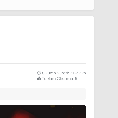
Okuma Süresi: 2 Dakika
Toplam Okunma:
6