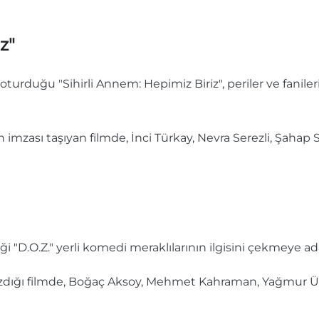
z"
rduğu "Sihirli Annem: Hepimiz Biriz", periler ve fanile
mzası taşıyan filmde, İnci Türkay, Nevra Serezli, Şahap S
i "D.O.Z." yerli komedi meraklılarının ilgisini çekmeye ad
ğı filmde, Boğaç Aksoy, Mehmet Kahraman, Yağmur Ün 