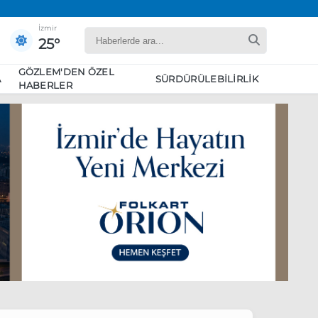
İzmir
25°
GÖZLEM'DEN ÖZEL
A
SÜRDÜRÜLEBILIRLIK
HABERLER
yaret edecek