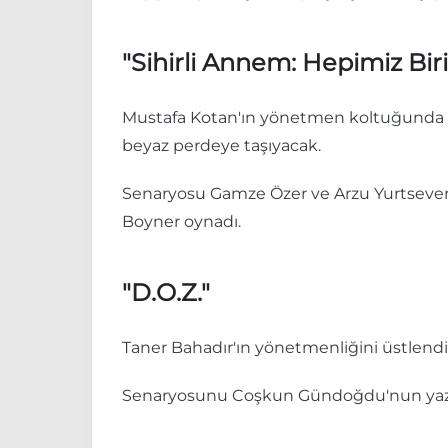
"Sihirli Annem: Hepimiz Biri
Mustafa Kotan'ın yönetmen koltuğunda otu
beyaz perdeye taşıyacak.
Senaryosu Gamze Özer ve Arzu Yurtseven i
Boyner oynadı.
"D.O.Z."
Taner Bahadır'ın yönetmenliğini üstlendiğ
Senaryosunu Coşkun Gündoğdu'nun yazdı