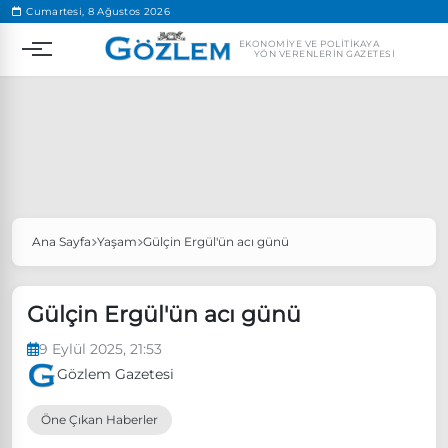
.
Cumartesi, 8 Ağustos 2026
EKONOMIYE VE POLITIKAYA
YÖN VERENLERIN GAZETESI
Ana Sayfa
Yaşam
Gülçin Ergül'ün acı günü
Popüler Aramalar
Ekonomi
Ankara’da eylem yasağı uzatıldı
Gülçin Ergül'ün acı günü
Özgür Özel, Ekrem İmamoğlu’nu ziyaret edecek
9 Eylül 2025, 21:53
Ünlü çift bir etkinliğe daha katılmama kararı aldı
Gözlem Gazetesi
Boykot
Öne Çıkan Haberler