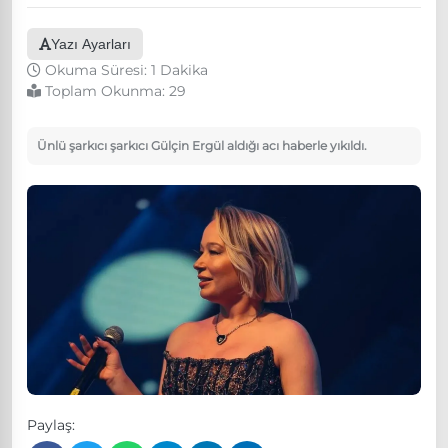
Yazı Ayarları
Okuma Süresi: 1 Dakika
Toplam Okunma:
29
Ünlü şarkıcı şarkıcı Gülçin Ergül aldığı acı haberle yıkıldı.
Paylaş: