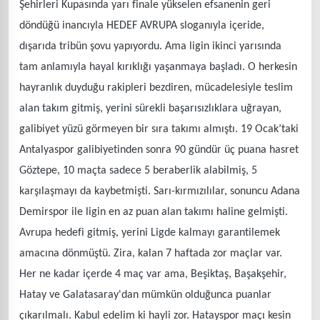
Şehirleri Kupasında yarı finale yükselen efsanenin geri
döndüğü inancıyla HEDEF AVRUPA sloganıyla içeride,
dışarıda tribün şovu yapıyordu. Ama ligin ikinci yarısında
tam anlamıyla hayal kırıklığı yaşanmaya başladı. O herkesin
hayranlık duyduğu rakipleri bezdiren, mücadelesiyle teslim
alan takım gitmiş, yerini sürekli başarısızlıklara uğrayan,
galibiyet yüzü görmeyen bir sıra takımı almıştı. 19 Ocak’taki
Antalyaspor galibiyetinden sonra 90 gündür üç puana hasret
Göztepe, 10 maçta sadece 5 beraberlik alabilmiş, 5
karşılaşmayı da kaybetmişti. Sarı-kırmızılılar, sonuncu Adana
Demirspor ile ligin en az puan alan takımı haline gelmişti.
Avrupa hedefi gitmiş, yerini Ligde kalmayı garantilemek
amacına dönmüştü. Zira, kalan 7 haftada zor maçlar var.
Her ne kadar içerde 4 maç var ama, Beşiktaş, Başakşehir,
Hatay ve Galatasaray'dan mümkün olduğunca puanlar
çıkarılmalı. Kabul edelim ki hayli zor. Hatayspor maçı kesin