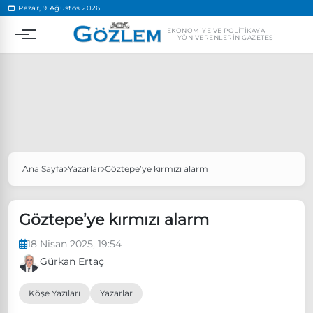
.
Pazar, 9 Ağustos 2026
EKONOMIYE VE POLITIKAYA
YÖN VERENLERIN GAZETESI
Ana Sayfa
Yazarlar
Göztepe’ye kırmızı alarm
Popüler Aramalar
Ekonomi
Ankara’da eylem yasağı uzatıldı
Göztepe’ye kırmızı alarm
Özgür Özel, Ekrem İmamoğlu’nu ziyaret edecek
18 Nisan 2025, 19:54
Ünlü çift bir etkinliğe daha katılmama kararı aldı
Gürkan Ertaç
Boykot
Köşe Yazıları
Yazarlar