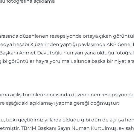
nrasında düzenlenen resepsiyonda ortaya çıkan görüntüle
al medya hesabı X üzerinden yaptığı paylaşımda AKP Gen
 Başkanı Ahmet Davutoğlu'nun yan yana olduğu fotoğrafla
bi görüntüler hayra yorulmalı, altında başka bir niyet a
ma açılış törenleri sonrasında düzenlenen resepsiyonda, 
zere aşağıdaki açıklamayı yapma gereği doğmuştur:
 tıpkı geçtiğimiz yıllarda olduğu gibi dün de açılışa h
ak etmiştir. TBMM Başkanı Sayın Numan Kurtulmuş, ev sah