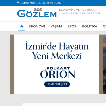
.
Cumartesi, 8 Ağustos 2026
EKONOMIYE VE POLITIKAYA
YÖN VERENLERIN GAZETESI
EKONOMI
YAŞAM
SPOR
POLITIKA
G
Popüler Aramal
Ekonomi
Ank
Ünlü çift bir etk