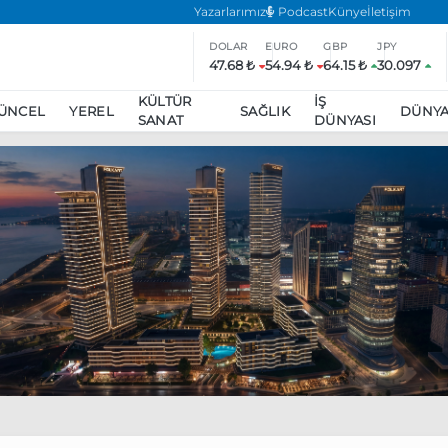
Yazarlarımız
Podcast
Künye
İletişim
DOLAR
EURO
GBP
JPY
47.68 ₺
54.94 ₺
64.15 ₺
30.097
KÜLTÜR
İŞ
ÜNCEL
YEREL
SAĞLIK
DÜNY
SANAT
DÜNYASI
ar
ara’da eylem yasağı uzatıldı
Özgür Özel, Ekrem İmamoğlu’nu zi
inliğe daha katılmama kararı aldı
Boykot