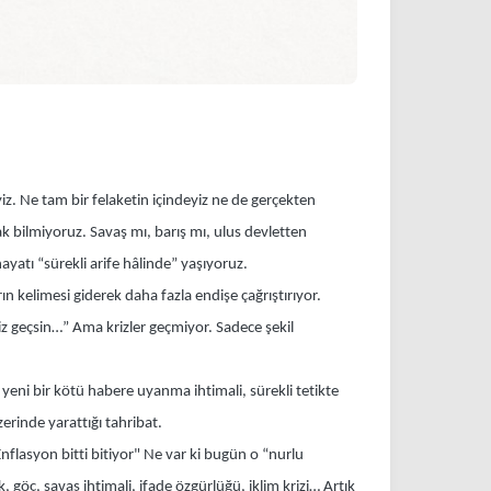
iz. Ne tam bir felaketin içindeyiz ne de gerçekten
k bilmiyoruz. Savaş mı, barış mı, ulus devletten
atı “sürekli arife hâlinde” yaşıyoruz.
ın kelimesi giderek daha fazla endişe çağrıştırıyor.
kriz geçsin…” Ama krizler geçmiyor. Sadece şekil
 yeni bir kötü habere uyanma ihtimali, sürekli tetikte
rinde yarattığı tahribat.
Enflasyon bitti bitiyor" Ne var ki bugün o “nurlu
 göç, savaş ihtimali, ifade özgürlüğü, iklim krizi… Artık