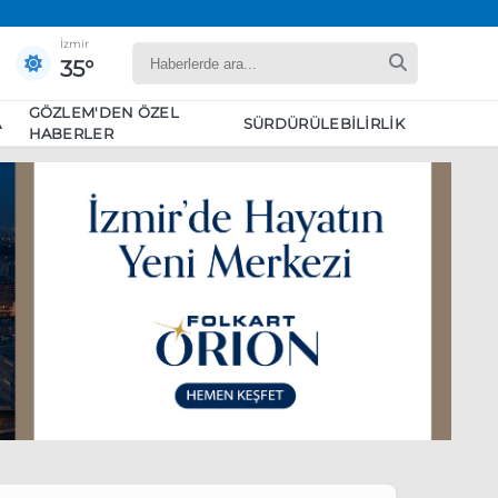
İzmir
35°
GÖZLEM'DEN ÖZEL
A
SÜRDÜRÜLEBILIRLIK
HABERLER
yaret edecek