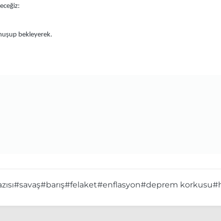
eceğiz:
nuşup bekleyerek.
zısı
#savaş
#barış
#felaket
#enflasyon
#deprem korkusu
#