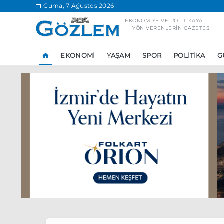
.
Cuma, 7 Ağustos 2026
EKONOMIYE VE POLITIKAYA
YÖN VERENLERIN GAZETESI
EKONOMI
YAŞAM
SPOR
POLITIKA
G
Popüler Aramal
Ekonomi
Ank
Ünlü çift bir etk