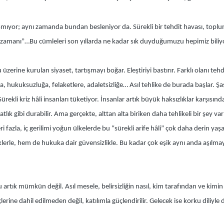
şmıyor; aynı zamanda bundan besleniyor da. Sürekli bir tehdit havası, toplumla
ma zamanı”…Bu cümleleri son yıllarda ne kadar sık duyduğumuzu hepimiz biliyor
rine kurulan siyaset, tartışmayı boğar. Eleştiriyi bastırır. Farklı olanı tehd
ona, hukuksuzluğa, felaketlere, adaletsizliğe… Asıl tehlike de burada başlar. Ş
ekli kriz hâli insanları tüketiyor. İnsanlar artık büyük haksızlıklar karşısınd
tlık gibi durabilir. Ama gerçekte, alttan alta biriken daha tehlikeli bir şey va
leri fazla, iç gerilimi yoğun ülkelerde bu “sürekli arife hâli” çok daha derin
lerle, hem de hukuka dair güvensizlikle. Bu kadar çok eşik aynı anda aşılmay
Bu artık mümkün değil. Asıl mesele, belirsizliğin nasıl, kim tarafından ve kimin
eçlerine dahil edilmeden değil, katılımla güçlendirilir. Gelecek ise korku dili