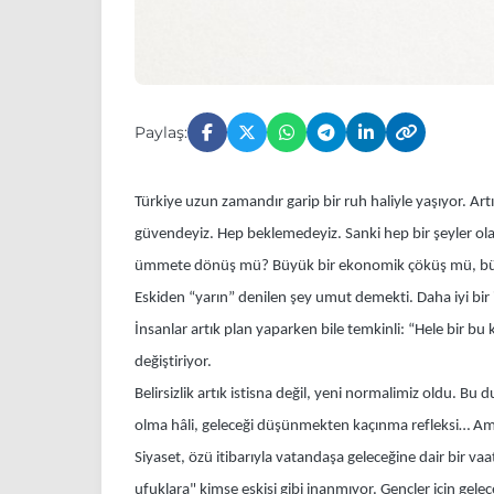
Paylaş:
Türkiye uzun zamandır garip bir ruh haliyle yaşıyor. Art
güvendeyiz. Hep beklemedeyiz. Sanki hep bir şeyler ola
ümmete dönüş mü? Büyük bir ekonomik çöküş mü, büyük b
Eskiden “yarın” denilen şey umut demekti. Daha iyi bir i
İnsanlar artık plan yaparken bile temkinli: “Hele bir bu 
değiştiriyor.
Belirsizlik artık istisna değil, yeni normalimiz oldu. B
olma hâli, geleceği düşünmekten kaçınma refleksi… Ama 
Siyaset, özü itibarıyla vatandaşa geleceğine dair bir va
ufuklara" kimse eskisi gibi inanmıyor. Gençler için gelec