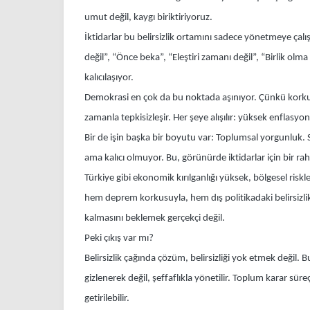
umut değil, kaygı biriktiriyoruz.
İktidarlar bu belirsizlik ortamını sadece yönetmeye çalı
değil”, “Önce beka”, “Eleştiri zamanı değil”, “Birlik ol
kalıcılaşıyor.
Demokrasi en çok da bu noktada aşınıyor. Çünkü korku üze
zamanla tepkisizleşir. Her şeye alışılır: yüksek enflasy
Bir de işin başka bir boyutu var: Toplumsal yorgunluk. Sür
ama kalıcı olmuyor. Bu, görünürde iktidarlar için bir raha
Türkiye gibi ekonomik kırılganlığı yüksek, bölgesel risk
hem deprem korkusuyla, hem dış politikadaki belirsizlik
kalmasını beklemek gerçekçi değil.
Peki çıkış var mı?
Belirsizlik çağında çözüm, belirsizliği yok etmek değil. 
gizlenerek değil, şeffaflıkla yönetilir. Toplum karar sür
getirilebilir.