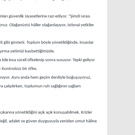
rı güvenlik siyasetlerine razı ediyor. “Şimdi sırası
uz. Olağanüstü hâller olağanlaşıyor, istisnai yetkiler
it gibi gösterir. Toplum böyle yönetildiğinde, insanlar
aşırma yetimizi kaybettiğimizde.
a bile kısa süreli öfkelenip sonra susuyor. Tepki geliyor
r: Kontrolsüz bir öfke.
 yaşanıyor. Aynı anda hem geçim derdiyle boğuşuyoruz,
a çalışılırken, toplumun ruh sağlığının sağlam
 çıkarına yönetildiğini açık açık konuşabilmek. Krizler
yle değil, adalet ve güven duygusuyla yeniden umut hâline