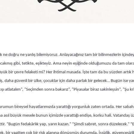
ık ne doğru ne yanlış bilemiyoruz. Anlayacağınız tam bir bilinmezlerin içindey
cakmış gibi, tetikte, eşikteyiz. Ama neyin eşiğinde olduğumuzu da tam olara
ir çevre felaketi mi? Her ihtimal masada. İşte tam da bu yüzden artık hay
ş, daha güvenli bir ülke, çocuklar için daha parlak bir gelecek… Bugün ise yar
kışı atlatalım”, “Seçimden sonra bakarız”, “Piyasalar biraz sakinleşsin”, “Şu 
u durumun bireysel hayatlarımızda yarattığı yorgunluk zaten ortada. Her sabah
asıl büyük mesele bunun içimizde yarattığı endişe, korku hali. Vatandaş üze
attir. “Bugün fedakârlık yap, yarın kazan.” “Şimdi sabret, sonra düzelecek.” "
ek, bir vaatten çok bir risk alanına dönüşmüş durumda. İşsizlik, güvencesizlik,