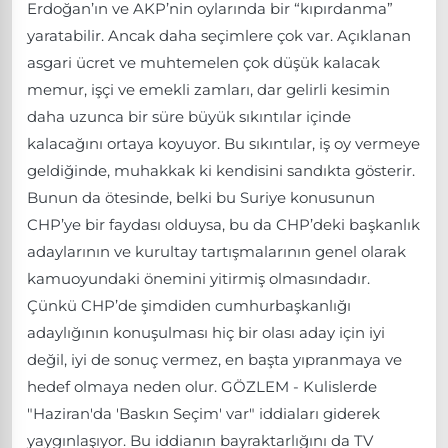
Erdoğan’ın ve AKP’nin oylarında bir “kıpırdanma”
yaratabilir. Ancak daha seçimlere çok var. Açıklanan
asgari ücret ve muhtemelen çok düşük kalacak
memur, işçi ve emekli zamları, dar gelirli kesimin
daha uzunca bir süre büyük sıkıntılar içinde
kalacağını ortaya koyuyor. Bu sıkıntılar, iş oy vermeye
geldiğinde, muhakkak ki kendisini sandıkta gösterir.
Bunun da ötesinde, belki bu Suriye konusunun
CHP’ye bir faydası olduysa, bu da CHP’deki başkanlık
adaylarının ve kurultay tartışmalarının genel olarak
kamuoyundaki önemini yitirmiş olmasındadır.
Çünkü CHP’de şimdiden cumhurbaşkanlığı
adaylığının konuşulması hiç bir olası aday için iyi
değil, iyi de sonuç vermez, en başta yıpranmaya ve
hedef olmaya neden olur. GÖZLEM - Kulislerde
"Haziran'da 'Baskın Seçim' var" iddiaları giderek
yaygınlaşıyor. Bu iddianın bayraktarlığını da TV