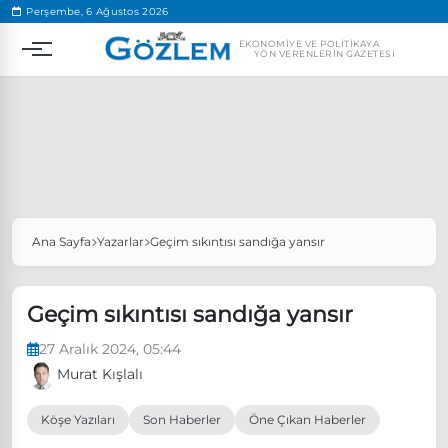
.
Perşembe, 6 Ağustos 2026
EKONOMIYE VE POLITIKAYA
YÖN VERENLERIN GAZETESI
Ana Sayfa
Yazarlar
Geçim sıkıntısı sandığa yansır
Popüler Aramalar
Ekonomi
Ankara’da eylem yasağı uzatıldı
Geçim sıkıntısı sandığa yansır
Özgür Özel, Ekrem İmamoğlu’nu ziyaret edecek
27 Aralık 2024, 05:44
Ünlü çift bir etkinliğe daha katılmama kararı aldı
Murat Kışlalı
Boykot
Köşe Yazıları
Son Haberler
Öne Çıkan Haberler