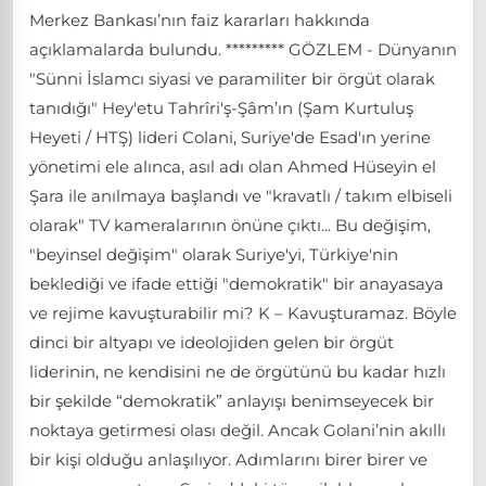
Merkez Bankası’nın faiz kararları hakkında
açıklamalarda bulundu. ********* GÖZLEM - Dünyanın
"Sünni İslamcı siyasi ve paramiliter bir örgüt olarak
tanıdığı" Hey'etu Tahrîri'ş-Şâm’ın (Şam Kurtuluş
Heyeti / HTŞ) lideri Colani, Suriye'de Esad'ın yerine
yönetimi ele alınca, asıl adı olan Ahmed Hüseyin el
Şara ile anılmaya başlandı ve "kravatlı / takım elbiseli
olarak" TV kameralarının önüne çıktı... Bu değişim,
"beyinsel değişim" olarak Suriye'yi, Türkiye'nin
beklediği ve ifade ettiği "demokratik" bir anayasaya
ve rejime kavuşturabilir mi? K – Kavuşturamaz. Böyle
dinci bir altyapı ve ideolojiden gelen bir örgüt
liderinin, ne kendisini ne de örgütünü bu kadar hızlı
bir şekilde “demokratik” anlayışı benimseyecek bir
noktaya getirmesi olası değil. Ancak Golani’nin akıllı
bir kişi olduğu anlaşılıyor. Adımlarını birer birer ve