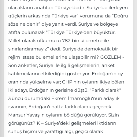
olacakların anahtarı Türkiye’dedir. Suriye’de ilerleyen
güçlerin arkasında Türkiye var” yorumuna da “Doğru
söze ne denir” diye yanıt verdi. Suriye ve bölgeye
atıfta bulunarak “Türkiye Türkiye’den büyüktür.
Millet olarak ufkumuzu 782 bin kilometre ile
sınırlandıramayız” dedi. Suriye’de demokratik bir
rejim istese bu emellerine ulaşabilir mi? GÖZLEM -
Son anketler, Suriye ile ilgili gelişmelerin, anket
katılımcılarını etkilediğini gösteriyor. Erdoğan'ın oy
oranında yükselme var; CHP'nin oylarını ikiye bölen
iki adayı, Erdoğan'ın gerisine düştü. "Farklı olarak"
3'üncü durumdaki Ekrem İmamoğlu'nun adaylık
ısrarının, Erdoğan'ı hatta farklı olarak geçecek
Mansur Yavaş'ın oylarını böldüğü görülüyor. Sizin
görüşünüz? K – Suriye’deki gelişmeleri iktidarın
sunuş biçimi ve yarattığı algı, geçici olarak