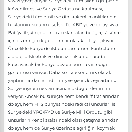
yavaş yavaş atıyor. Suriye’deki tüm silahlı grupların
lağvedilmesi ve Suriye Ordusu’na katılması,
Suriye’deki tüm etnik ve dini kökenli azınlıklarının
haklarının korunması, İsrail’e, ABD’ye ve dolayısıyla
Batı’ya ilişkin çok ılımlı açıklamalar, bu “geçiş” süreci
için elzem gördüğü adımlar olarak ortaya çıkıyor.
Öncelikle Suriye’de iktidarı tamamen kontrolüne
alarak, farklı etnik ve dini azınlıkları bir arada
kapsayacak bir Suriye devleti kurmak istediği
görüntüsü veriyor. Daha sonra ekonomik olarak
yaptırımlardan arındırılmış ve gelir düzeyi artan bir
Suriye inşa etmek amacında olduğu izlenimini
veriyor. Ancak bu süreçte hem kendi “fıtratlarından”
dolayı, hem HTŞ bünyesindeki radikal unsurlar ile
Suriye’deki YPG/PYD ve Suriye Milli Ordusu gibi
unsurların kendi aralarındaki olası çatışmalarından
dolayı, hem de Suriye üzerinde ağırlığını koymak