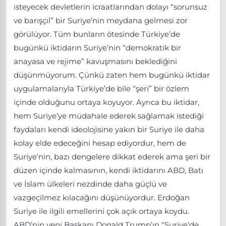
isteyecek devletlerin icraatlarından dolayı “sorunsuz
ve barışçıl” bir Suriye’nin meydana gelmesi zor
görülüyor. Tüm bunların ötesinde Türkiye’de
bugünkü iktidarın Suriye’nin “demokratik bir
anayasa ve rejime” kavuşmasını beklediğini
düşünmüyorum. Çünkü zaten hem bugünkü iktidar
uygulamalarıyla Türkiye’de bile “şeri” bir özlem
içinde olduğunu ortaya koyuyor. Ayrıca bu iktidar,
hem Suriye’ye müdahale ederek sağlamak istediği
faydaları kendi ideolojisine yakın bir Suriye ile daha
kolay elde edeceğini hesap ediyordur, hem de
Suriye’nin, bazı dengelere dikkat ederek ama şeri bir
düzen içinde kalmasının, kendi iktidarını ABD, Batı
ve İslam ülkeleri nezdinde daha güçlü ve
vazgeçilmez kılacağını düşünüyordur. Erdoğan
Suriye ile ilgili emellerini çok açık ortaya koydu.
ABD’nin yeni Başkanı Donald Trump’ın “Suriye’de