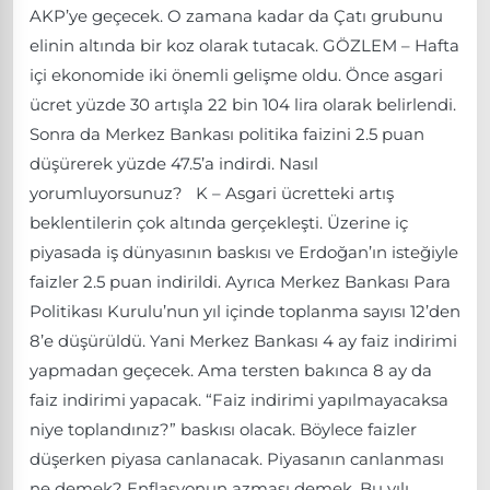
AKP’ye geçecek. O zamana kadar da Çatı grubunu
elinin altında bir koz olarak tutacak. GÖZLEM – Hafta
içi ekonomide iki önemli gelişme oldu. Önce asgari
ücret yüzde 30 artışla 22 bin 104 lira olarak belirlendi.
Sonra da Merkez Bankası politika faizini 2.5 puan
düşürerek yüzde 47.5’a indirdi. Nasıl
yorumluyorsunuz? K – Asgari ücretteki artış
beklentilerin çok altında gerçekleşti. Üzerine iç
piyasada iş dünyasının baskısı ve Erdoğan’ın isteğiyle
faizler 2.5 puan indirildi. Ayrıca Merkez Bankası Para
Politikası Kurulu’nun yıl içinde toplanma sayısı 12’den
8’e düşürüldü. Yani Merkez Bankası 4 ay faiz indirimi
yapmadan geçecek. Ama tersten bakınca 8 ay da
faiz indirimi yapacak. “Faiz indirimi yapılmayacaksa
niye toplandınız?” baskısı olacak. Böylece faizler
düşerken piyasa canlanacak. Piyasanın canlanması
ne demek? Enflasyonun azması demek. Bu yılı