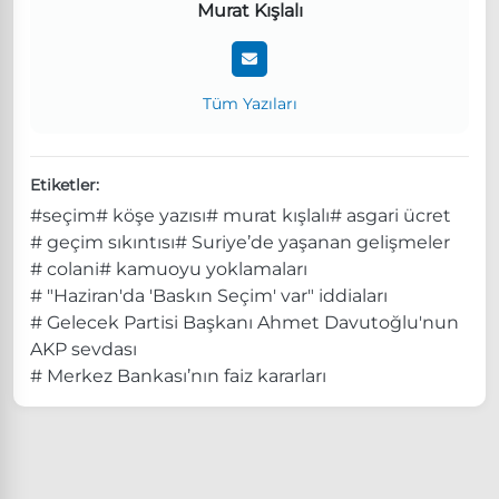
Murat Kışlalı
Tüm Yazıları
Etiketler:
#seçim
# köşe yazısı
# murat kışlalı
# asgari ücret
# geçim sıkıntısı
# Suriye’de yaşanan gelişmeler
# colani
# kamuoyu yoklamaları
# "Haziran'da 'Baskın Seçim' var" iddiaları
# Gelecek Partisi Başkanı Ahmet Davutoğlu'nun
AKP sevdası
# Merkez Bankası’nın faiz kararları