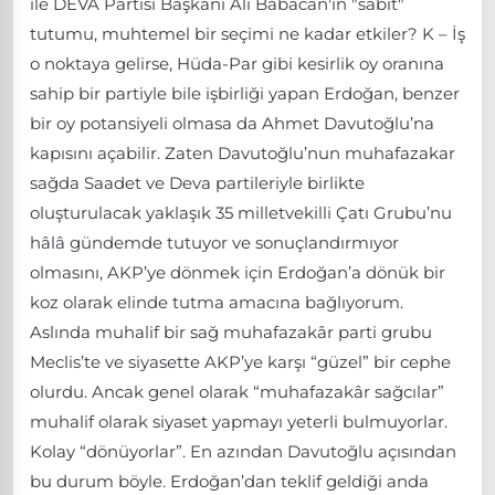
ile DEVA Partisi Başkanı Ali Babacan'ın "sabit"
tutumu, muhtemel bir seçimi ne kadar etkiler? K – İş
o noktaya gelirse, Hüda-Par gibi kesirlik oy oranına
sahip bir partiyle bile işbirliği yapan Erdoğan, benzer
bir oy potansiyeli olmasa da Ahmet Davutoğlu’na
kapısını açabilir. Zaten Davutoğlu’nun muhafazakar
sağda Saadet ve Deva partileriyle birlikte
oluşturulacak yaklaşık 35 milletvekilli Çatı Grubu’nu
hâlâ gündemde tutuyor ve sonuçlandırmıyor
olmasını, AKP’ye dönmek için Erdoğan’a dönük bir
koz olarak elinde tutma amacına bağlıyorum.
Aslında muhalif bir sağ muhafazakâr parti grubu
Meclis’te ve siyasette AKP’ye karşı “güzel” bir cephe
olurdu. Ancak genel olarak “muhafazakâr sağcılar”
muhalif olarak siyaset yapmayı yeterli bulmuyorlar.
Kolay “dönüyorlar”. En azından Davutoğlu açısından
bu durum böyle. Erdoğan’dan teklif geldiği anda