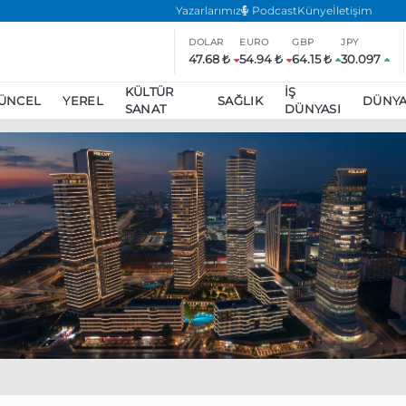
Yazarlarımız
Podcast
Künye
İletişim
DOLAR
EURO
GBP
JPY
47.68 ₺
54.94 ₺
64.15 ₺
30.097
KÜLTÜR
İŞ
ÜNCEL
YEREL
SAĞLIK
DÜNY
SANAT
DÜNYASI
ar
ara’da eylem yasağı uzatıldı
Özgür Özel, Ekrem İmamoğlu’nu zi
inliğe daha katılmama kararı aldı
Boykot