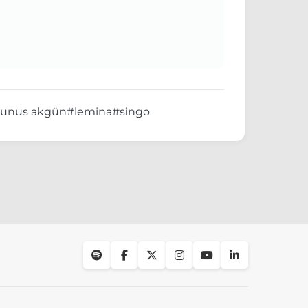
unus akgün
#lemina
#singo