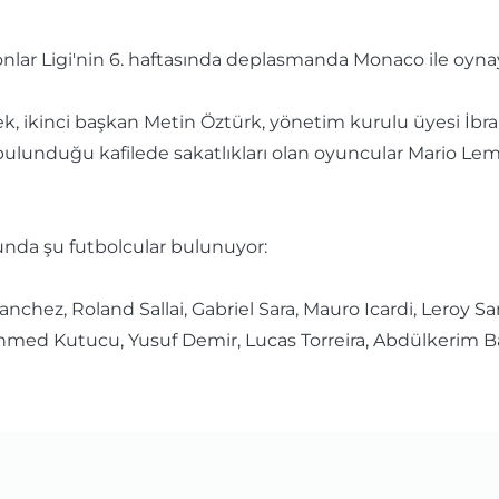
lar Ligi'nin 6. haftasında deplasmanda Monaco ile oynaya
 ikinci başkan Metin Öztürk, yönetim kurulu üyesi İbrah
ulunduğu kafilede sakatlıkları olan oyuncular Mario Lem
nda şu futbolcular bulunuyor:
anchez, Roland Sallai, Gabriel Sara, Mauro Icardi, Leroy
med Kutucu, Yusuf Demir, Lucas Torreira, Abdülkerim Ba