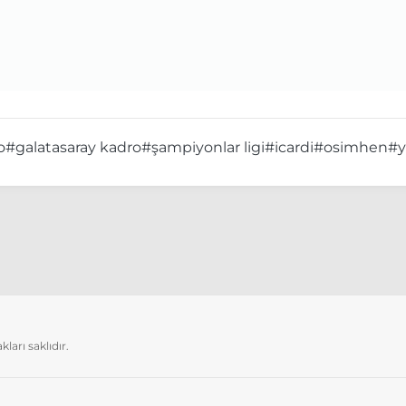
o
#galatasaray kadro
#şampiyonlar ligi
#icardi
#osimhen
#y
arı saklıdır.