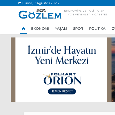
.
Cuma, 7 Ağustos 2026
EKONOMIYE VE POLITIKAYA
YÖN VERENLERIN GAZETESI
EKONOMI
YAŞAM
SPOR
POLITIKA
G
Popüler Aramal
Ekonomi
Ank
Ünlü çift bir etk