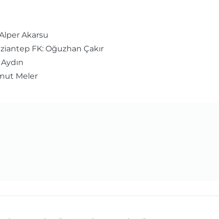
Alper Akarsu
Gaziantep FK: Oğuzhan Çakır
 Aydın
mut Meler