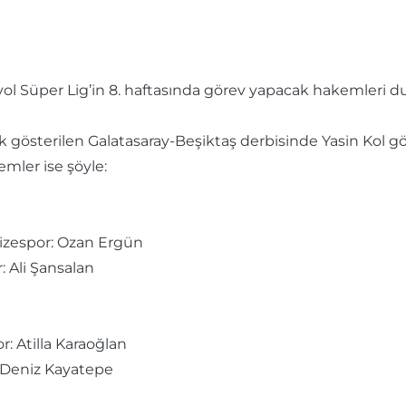
ol Süper Lig’in 8. haftasında görev yapacak hakemleri d
ak gösterilen Galatasaray-Beşiktaş derbisinde Yasin Kol 
mler ise şöyle:
izespor: Ozan Ergün
: Ali Şansalan
r: Atilla Karaoğlan
n Deniz Kayatepe