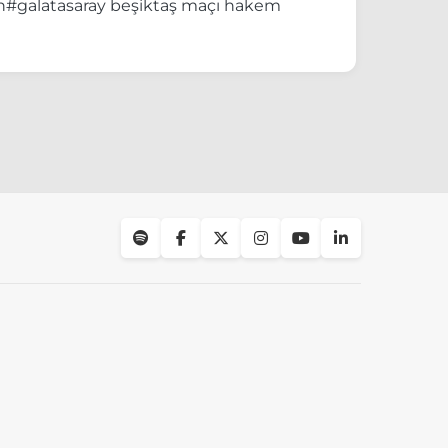
n
#galatasaray beşiktaş maçı hakem