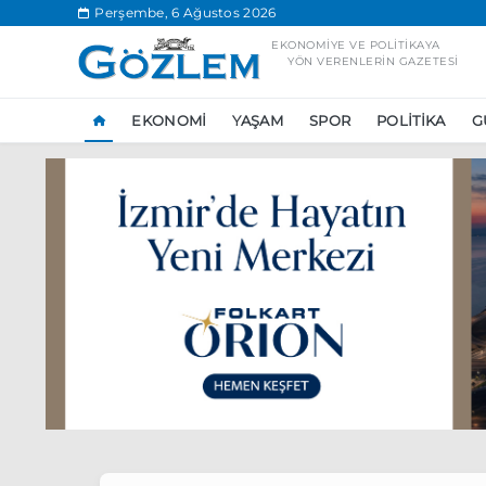
.
Perşembe, 6 Ağustos 2026
EKONOMIYE VE POLITIKAYA
YÖN VERENLERIN GAZETESI
EKONOMI
YAŞAM
SPOR
POLITIKA
G
Popüler Aramal
Ekonomi
Ank
Ünlü çift bir etk