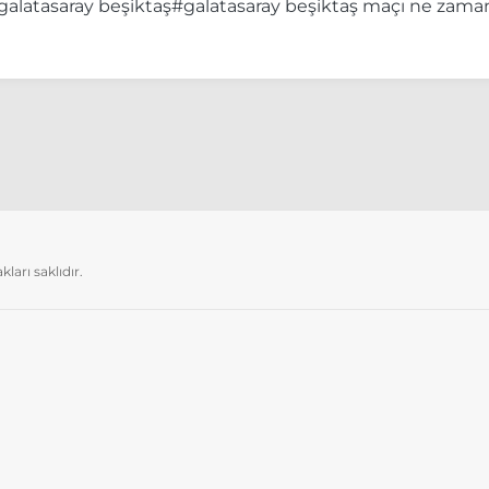
galatasaray beşiktaş
#galatasaray beşiktaş maçı ne zama
arı saklıdır.