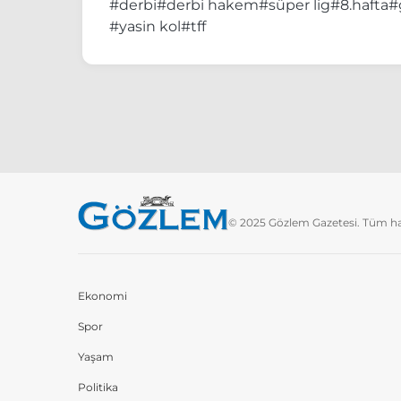
#derbi
#derbi hakem
#süper lig
#8.hafta
#
#yasin kol
#tff
© 2025 Gözlem Gazetesi. Tüm hakl
Ekonomi
Spor
Yaşam
Politika