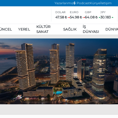
Yazarlarımız
Podcast
Künye
İletişim
DOLAR
EURO
GBP
JPY
47.58 ₺
54.98 ₺
64.08 ₺
30.183
KÜLTÜR
İŞ
ÜNCEL
YEREL
SAĞLIK
DÜNY
SANAT
DÜNYASI
ar
ara’da eylem yasağı uzatıldı
Özgür Özel, Ekrem İmamoğlu’nu zi
inliğe daha katılmama kararı aldı
Boykot