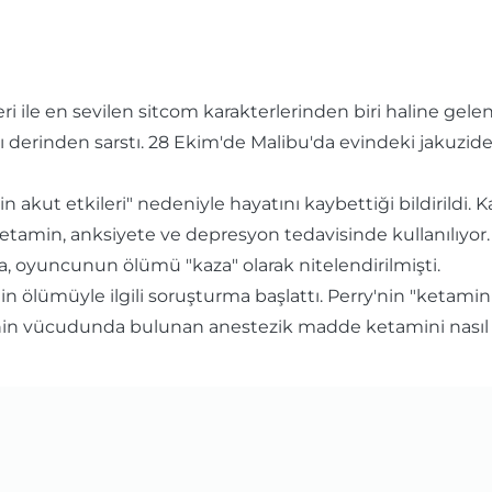
eri ile en sevilen sitcom karakterlerinden biri haline ge
 derinden sarstı. 28 Ekim'de Malibu'da evindeki jakuzid
in akut etkileri" nedeniyle hayatını kaybettiği bildiril
Ketamin, anksiyete ve depresyon tedavisinde kullanılıyo
, oyuncunun ölümü "kaza" olarak nitelendirilmişti.
in ölümüyle ilgili soruşturma başlattı. Perry'nin "ketami
in vücudunda bulunan anestezik madde ketamini nasıl eld