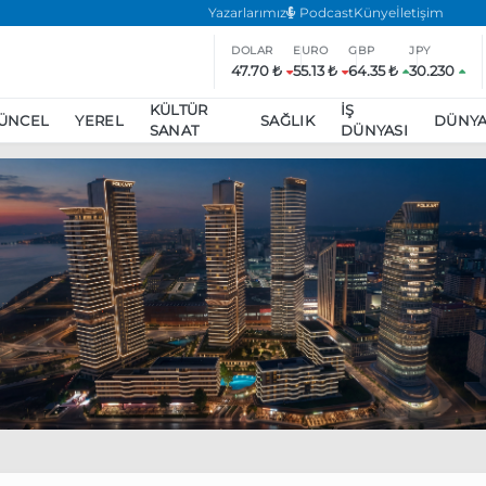
Yazarlarımız
Podcast
Künye
İletişim
DOLAR
EURO
GBP
JPY
47.70 ₺
55.13 ₺
64.35 ₺
30.230
KÜLTÜR
İŞ
ÜNCEL
YEREL
SAĞLIK
DÜNY
SANAT
DÜNYASI
ar
ara’da eylem yasağı uzatıldı
Özgür Özel, Ekrem İmamoğlu’nu zi
inliğe daha katılmama kararı aldı
Boykot