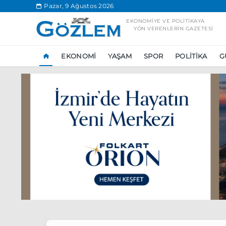
.
Pazar, 9 Ağustos 2026
EKONOMIYE VE POLITIKAYA
YÖN VERENLERIN GAZETESI
EKONOMI
YAŞAM
SPOR
POLITIKA
G
Popüler Aramal
Ekonomi
Ank
Ünlü çift bir etk