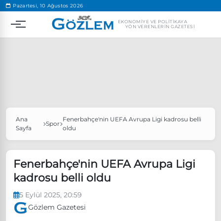
.
Pazartesi, 10 Ağustos 2026
EKONOMIYE VE POLITIKAYA
YÖN VERENLERIN GAZETESI
Ana
Fenerbahçe'nin UEFA Avrupa Ligi kadrosu belli
Popüler Aramalar
Spor
Sayfa
oldu
Ekonomi
Ankara’da eylem yasağı uzatıldı
Özgür Özel, Ekrem İmamoğlu’nu ziyaret edecek
Fenerbahçe'nin UEFA Avrupa Ligi
kadrosu belli oldu
Ünlü çift bir etkinliğe daha katılmama kararı aldı
Boykot
5 Eylül 2025, 20:59
Gözlem Gazetesi